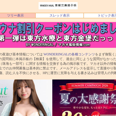
ツリー表示
スレッド表示
トピック表
び基本情報については
WONDERINGALの各種コンテンツ
をまず御覧く
前に本掲示板の【検索】を使用して、過去に同じような質問がなかった
一部可）に関する情報を交換する為の掲示板です。マカオ以外の情報
仲間募集は基本的に禁止です。メールアドレスを提示して直接やり取
人を不快にさせる、HPに運営に支障を与える書き込みは管理人の判断