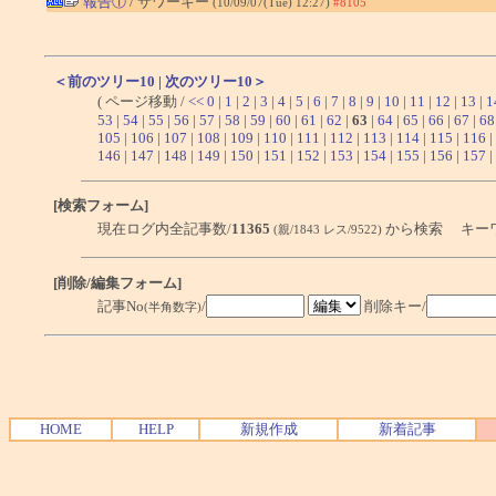
報告①
/ サワーキー
(10/09/07(Tue) 12:27)
#8105
＜前のツリー10
|
次のツリー10＞
( ページ移動 /
<<
0
|
1
|
2
|
3
|
4
|
5
|
6
|
7
|
8
|
9
|
10
|
11
|
12
|
13
|
1
53
|
54
|
55
|
56
|
57
|
58
|
59
|
60
|
61
|
62
|
63
|
64
|
65
|
66
|
67
|
68
105
|
106
|
107
|
108
|
109
|
110
|
111
|
112
|
113
|
114
|
115
|
116
|
146
|
147
|
148
|
149
|
150
|
151
|
152
|
153
|
154
|
155
|
156
|
157
|
[検索フォーム]
現在ログ内全記事数/
11365
から検索 キー
(親/1843 レス/9522)
[削除/編集フォーム]
記事No
/
削除キー/
(半角数字)
HOME
HELP
新規作成
新着記事