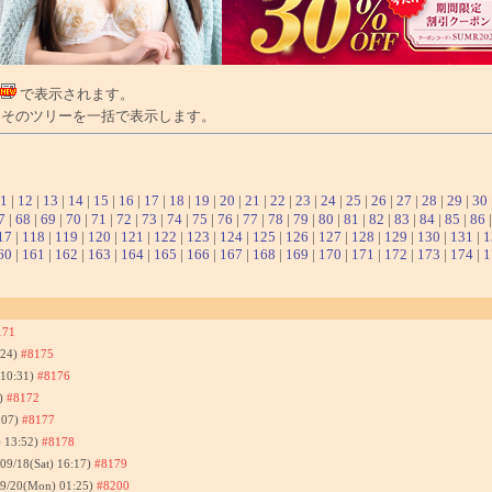
で表示されます。
そのツリーを一括で表示します。
1
|
12
|
13
|
14
|
15
|
16
|
17
|
18
|
19
|
20
|
21
|
22
|
23
|
24
|
25
|
26
|
27
|
28
|
29
|
30
7
|
68
|
69
|
70
|
71
|
72
|
73
|
74
|
75
|
76
|
77
|
78
|
79
|
80
|
81
|
82
|
83
|
84
|
85
|
86
17
|
118
|
119
|
120
|
121
|
122
|
123
|
124
|
125
|
126
|
127
|
128
|
129
|
130
|
131
|
1
60
|
161
|
162
|
163
|
164
|
165
|
166
|
167
|
168
|
169
|
170
|
171
|
172
|
173
|
174
|
1
171
:24)
#8175
 10:31)
#8176
8)
#8172
:07)
#8177
) 13:52)
#8178
/09/18(Sat) 16:17)
#8179
09/20(Mon) 01:25)
#8200