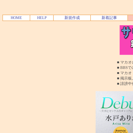
HOME
HELP
新規作成
新着記事
■ マカオの夜遊
■ BBSでの質問
■ マカオ（珠海も
■ 掲示板上でのお
■ 誹謗中傷、読む