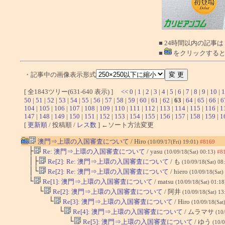
■ 24時間以内の記事は
■
をクリックすると
・記事中の画像表示形式
[ 全1843ツリー(631-640 表示) ]
<<
0
|
1
|
2
|
3
|
4
|
5
|
6
|
7
|
8
|
9
|
10
|
1
50
|
51
|
52
|
53
|
54
|
55
|
56
|
57
|
58
|
59
|
60
|
61
|
62
|
63
|
64
|
65
|
66
|
6
104
|
105
|
106
|
107
|
108
|
109
|
110
|
111
|
112
|
113
|
114
|
115
|
116
|
1
147
|
148
|
149
|
150
|
151
|
152
|
153
|
154
|
155
|
156
|
157
|
158
|
159
|
1
[
更新順
/ 投稿順 /
レス数
] ←ソート方法変更
澳門⇒上環の入国審査について
/ Hiro
(10/09/17(Fri) 19:01)
#8169
├
Re: 澳門⇒上環の入国審査について
/ yasu
(10/09/18(Sat) 00:13)
#8
│├
Re[2]: Re: 澳門⇒上環の入国審査について
/ も
(10/09/18(Sat) 08
│└
Re[2]: Re: 澳門⇒上環の入国審査について
/ hiero
(10/09/18(Sat)
└
Re[1]: 澳門⇒上環の入国審査について
/ matsu
(10/09/18(Sat) 01:1
└
Re[2]: 澳門⇒上環の入国審査について
/ 阿井
(10/09/18(Sat) 13
└
Re[3]: 澳門⇒上環の入国審査について
/ Hiro
(10/09/18(Sat
└
Re[4]: 澳門⇒上環の入国審査について
/ ムラマサ
(10
└
Re[5]: 澳門⇒上環の入国審査について
/ ゆう
(10/