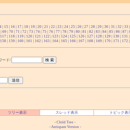
4
|
15
|
16
|
17
|
18
|
19
|
20
|
21
|
22
|
23
|
24
|
25
|
26
|
27
|
28
|
29
|
30
|
31
|
32
|
33
|
69
|
70
|
71
|
72
|
73
|
74
|
75
|
76
|
77
|
78
|
79
|
80
|
81
|
82
|
83
|
84
|
85
|
86
|
87
|
117
|
118
|
119
|
120
|
121
|
122
|
123
|
124
|
125
|
126
|
127
|
128
|
129
|
130
|
131
158
|
159
|
160
|
161
|
162
|
163
|
164
|
165
|
166
|
167
|
168
|
169
|
170
|
171
|
172
ワード/
ツリー表示
スレッド表示
トピック表
-
Child Tree
-
-
Antispam Version
-