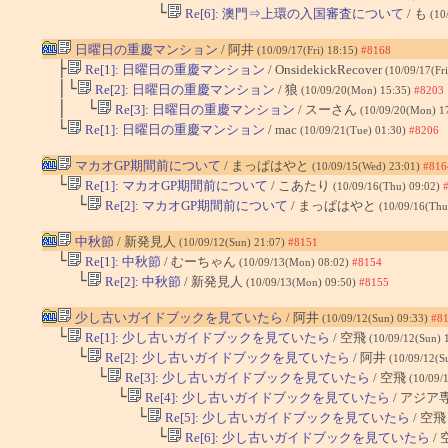
└
Re[6]: 澳門⇒上環の入国審査について
/ も
(10
日曜日の重慶マンション
/ 阿井
(10/09/17(Fri) 18:15)
#8168
├
Re[1]: 日曜日の重慶マンション
/ OnsidekickRecover
(10/09/17(Fr
│└
Re[2]: 日曜日の重慶マンション
/ 狼
(10/09/20(Mon) 15:35)
#8203
│ └
Re[3]: 日曜日の重慶マンション
/ スーさん
(10/09/20(Mon) 1
└
Re[1]: 日曜日の重慶マンション
/ mac
(10/09/21(Tue) 01:30)
#8206
マカオGP期間前について
/ まっぱはやと
(10/09/15(Wed) 23:01)
#816
└
Re[1]: マカオGP期間前について
/ こあたり
(10/09/16(Thu) 09:02)
└
Re[2]: マカオGP期間前について
/ まっぱはやと
(10/09/16(Thu
中秋節
/ 新発見人
(10/09/12(Sun) 21:07)
#8151
└
Re[1]: 中秋節
/ むーちゃん
(10/09/13(Mon) 08:02)
#8154
└
Re[2]: 中秋節
/ 新発見人
(10/09/13(Mon) 09:50)
#8155
少し古いガイドブックを見ていたら
/ 阿井
(10/09/12(Sun) 09:33)
#8
└
Re[1]: 少し古いガイドブックを見ていたら
/ 空飛
(10/09/12(Sun) 
└
Re[2]: 少し古いガイドブックを見ていたら
/ 阿井
(10/09/12(S
└
Re[3]: 少し古いガイドブックを見ていたら
/ 空飛
(10/09/
└
Re[4]: 少し古いガイドブックを見ていたら
/ アジア
└
Re[5]: 少し古いガイドブックを見ていたら
/ 空
└
Re[6]: 少し古いガイドブックを見ていたら
/