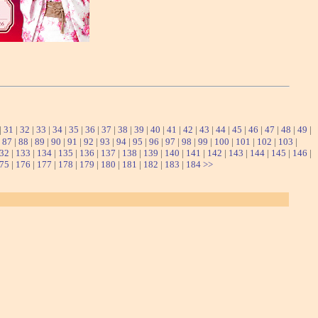
|
31
|
32
|
33
|
34
|
35
|
36
|
37
|
38
|
39
|
40
|
41
|
42
|
43
|
44
|
45
|
46
|
47
|
48
|
49
|
|
87
|
88
|
89
|
90
|
91
|
92
|
93
|
94
|
95
|
96
|
97
|
98
|
99
|
100
|
101
|
102
|
103
|
32
|
133
|
134
|
135
|
136
|
137
|
138
|
139
|
140
|
141
|
142
|
143
|
144
|
145
|
146
|
75
|
176
|
177
|
178
|
179
|
180
|
181
|
182
|
183
|
184
>>