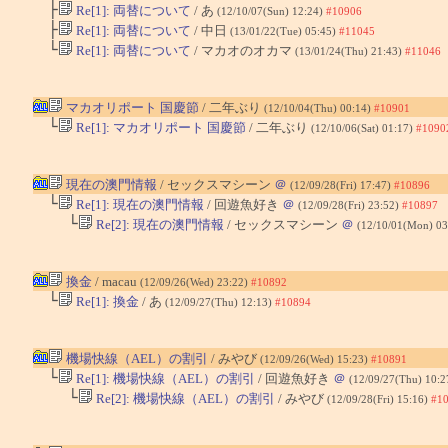
├
Re[1]: 両替について
/ あ
(12/10/07(Sun) 12:24)
#10906
├
Re[1]: 両替について
/ 中日
(13/01/22(Tue) 05:45)
#11045
└
Re[1]: 両替について
/ マカオのオカマ
(13/01/24(Thu) 21:43)
#11046
マカオリポート 国慶節
/ 二年ぶり
(12/10/04(Thu) 00:14)
#10901
└
Re[1]: マカオリポート 国慶節
/ 二年ぶり
(12/10/06(Sat) 01:17)
#1090
現在の澳門情報
/ セックスマシーン
＠
(12/09/28(Fri) 17:47)
#10896
└
Re[1]: 現在の澳門情報
/ 回遊魚好き
＠
(12/09/28(Fri) 23:52)
#10897
└
Re[2]: 現在の澳門情報
/ セックスマシーン
＠
(12/10/01(Mon) 03
換金
/ macau
(12/09/26(Wed) 23:22)
#10892
└
Re[1]: 換金
/ あ
(12/09/27(Thu) 12:13)
#10894
機場快線（AEL）の割引
/ みやび
(12/09/26(Wed) 15:23)
#10891
└
Re[1]: 機場快線（AEL）の割引
/ 回遊魚好き
＠
(12/09/27(Thu) 10:
└
Re[2]: 機場快線（AEL）の割引
/ みやび
(12/09/28(Fri) 15:16)
#1