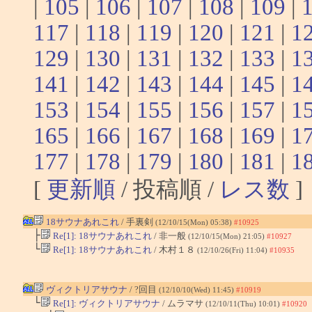
|
105
|
106
|
107
|
108
|
109
|
117
|
118
|
119
|
120
|
121
|
1
129
|
130
|
131
|
132
|
133
|
1
141
|
142
|
143
|
144
|
145
|
1
153
|
154
|
155
|
156
|
157
|
1
165
|
166
|
167
|
168
|
169
|
1
177
|
178
|
179
|
180
|
181
|
1
[
更新順
/ 投稿順 /
レス数
]
18サウナあれこれ
/ 手裏剣
(12/10/15(Mon) 05:38)
#10925
├
Re[1]: 18サウナあれこれ
/ 非一般
(12/10/15(Mon) 21:05)
#10927
└
Re[1]: 18サウナあれこれ
/ 木村１８
(12/10/26(Fri) 11:04)
#10935
ヴィクトリアサウナ
/ ?回目
(12/10/10(Wed) 11:45)
#10919
└
Re[1]: ヴィクトリアサウナ
/ ムラマサ
(12/10/11(Thu) 10:01)
#10920