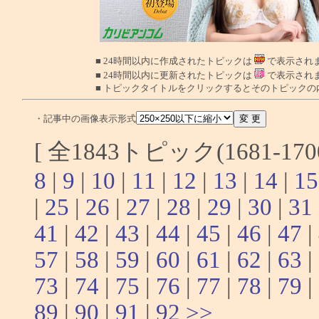
■ 24時間以内に作成されたトピックは
で表示され
■ 24時間以内に更新されたトピックは
で表示され
■ トピックタイトルをクリックするとそのトピック
・記事中の画像表示形式
[ 全1843トピック(1681-17
8
|
9
|
10
|
11
|
12
|
13
|
14
|
15
|
25
|
26
|
27
|
28
|
29
|
30
|
31
41
|
42
|
43
|
44
|
45
|
46
|
47
|
57
|
58
|
59
|
60
|
61
|
62
|
63
|
73
|
74
|
75
|
76
|
77
|
78
|
79
|
89
|
90
|
91
|
92
>>