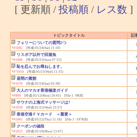
[ 更新順 /
投稿順
/
レス数
]
トピックタイトル
記
フェリーについての質問2つ
└
#1082
[作成:05/24(Sat) 21:10]
リスボア以外で回遊魚
└
#1086
[作成:05/25(Sun) 07:52]
恥を忍んでお尋ねします。
└
#"1054
[作成:05/21(Wed) 11:31]
昼間の賓館
└
#1078
[作成:05/24(Sat) 03:38]
大人のマカオ香港極楽ガイド
└
#909
[作成:05/12(Mon) 20:41] [File:1 -9KB]
サウナの上海式マッサージは?
└
#1058
[作成:05/21(Wed) 23:57]
香港空港ＦＶカード ＜重要＞
└
#1065
[作成:05/22(Thu) 11:16] [File:1 -197KB]
クーポンの値段
└
#1023
[作成:05/19(Mon) 13:47]