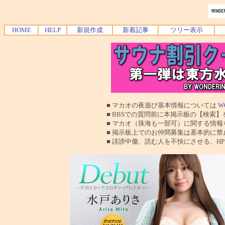
HOME
HELP
新規作成
新着記事
ツリー表示
■ マカオの夜遊び基本情報については
W
■ BBSでの質問前に本掲示板の【検索】を使
■ マカオ（珠海も一部可）に関する情報を交換
■ 掲示板上でのお仲間募集は基本的に禁止で
■ 誹謗中傷、読む人を不快にさせる、HPに運