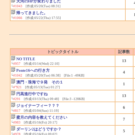
天河のHPが変わりました
└
#1043
[作成:05/20(Tue) 08:31]
帰ってきました。
└
#1066
[作成:05/22(Thu) 17:55]
トピックタイトル
記事数
NO TITLE
13
└
#957
[作成:05/14(Wed) 22:10]
Ponte16への行き方
4
└
#1042
[作成:05/20(Tue) 06:38] [File:1 -49KB]
澳門・珠海で９発 その１
1
└
#"921
[作成:05/13(Tue) 01:27]
円高進行中ですね
13
└
#291
[作成:03/13(Thu) 09:48] [File:3 -128KB]
ジョイナーフィー？？？
6
└
#817
[作成:05/04(Sun) 11:19]
蜜月の内容を教えてください
7
└
#983
[作成:05/16(Fri) 20:17]
ダーリン2はどうですか？
5
└
#978
[作成:05/16(Fri) 09:02]