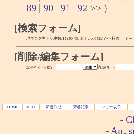
89
|
90
|
91
|
92
>>
)
[検索フォーム]
現在ログ内全記事数/
11365
から検索 キー
(親/1843 レス/9522)
[削除/編集フォーム]
記事No
/
削除キー/
(半角数字)
HOME
HELP
新規作成
新着記事
ツリー表示
-
Ch
-
Antis