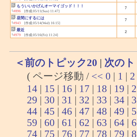
もういいかげんオーマイゴッド！！！
7
└
#896
[作成:05/11(Sun) 11:47]
昼間にするには
7
└
#943
[作成:05/14(Wed) 16:15]
最近
2
└
#979
[作成:05/16(Fri) 11:24]
＜前のトピック20
|
次のト
( ページ移動 /
<<
0
|
1
|
2
14
|
15
|
16
|
17
|
18
|
19
|
2
29
|
30
|
31
|
32
|
33
|
34
|
3
44
|
45
|
46
|
47
|
48
|
49
|
5
59
|
60
|
61
|
62
|
63
|
64
|
6
74
|
75
|
76
|
77
|
78
|
79
|
8