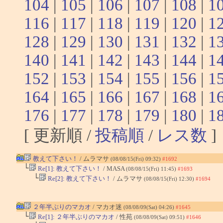
104
|
105
|
106
|
107
|
108
|
1
116
|
117
|
118
|
119
|
120
|
1
128
|
129
|
130
|
131
|
132
|
1
140
|
141
|
142
|
143
|
144
|
1
152
|
153
|
154
|
155
|
156
|
1
164
|
165
|
166
|
167
|
168
|
1
176
|
177
|
178
|
179
|
180
|
1
[ 更新順 /
投稿順
/
レス数
]
教えて下さい！
/ ムラマサ
(08/08/15(Fri) 09:32)
#1692
└
Re[1]: 教えて下さい！
/ MASA
(08/08/15(Fri) 11:45)
#1693
└
Re[2]: 教えて下さい！
/ ムラマサ
(08/08/15(Fri) 12:30)
#1694
２年半ぶりのマカオ
/ マカオ迷
(08/08/09(Sat) 04:26)
#1645
└
Re[1]: ２年半ぶりのマカオ
/ 性苑
(08/08/09(Sat) 09:51)
#1646