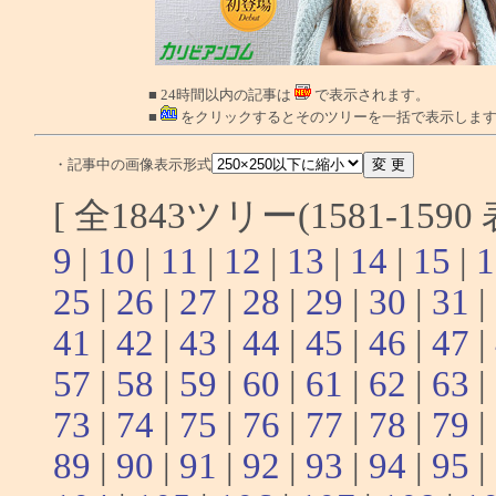
■ 24時間以内の記事は
で表示されます。
■
をクリックするとそのツリーを一括で表示しま
・記事中の画像表示形式
[ 全1843ツリー(1581-159
9
|
10
|
11
|
12
|
13
|
14
|
15
|
1
25
|
26
|
27
|
28
|
29
|
30
|
31
|
41
|
42
|
43
|
44
|
45
|
46
|
47
|
57
|
58
|
59
|
60
|
61
|
62
|
63
|
73
|
74
|
75
|
76
|
77
|
78
|
79
|
89
|
90
|
91
|
92
|
93
|
94
|
95
|