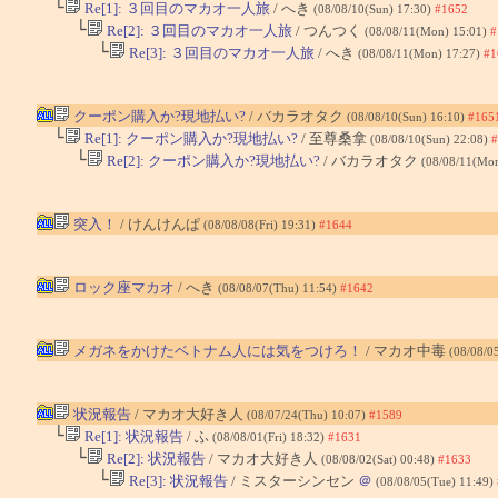
└
Re[1]: ３回目のマカオ一人旅
/ へき
(08/08/10(Sun) 17:30)
#1652
└
Re[2]: ３回目のマカオ一人旅
/ つんつく
(08/08/11(Mon) 15:01)
#
└
Re[3]: ３回目のマカオ一人旅
/ へき
(08/08/11(Mon) 17:27)
#1
クーポン購入か?現地払い?
/ バカラオタク
(08/08/10(Sun) 16:10)
#165
└
Re[1]: クーポン購入か?現地払い?
/ 至尊桑拿
(08/08/10(Sun) 22:08)
#
└
Re[2]: クーポン購入か?現地払い?
/ バカラオタク
(08/08/11(Mo
突入！
/ けんけんぱ
(08/08/08(Fri) 19:31)
#1644
ロック座マカオ
/ へき
(08/08/07(Thu) 11:54)
#1642
メガネをかけたベトナム人には気をつけろ！
/ マカオ中毒
(08/08/0
状況報告
/ マカオ大好き人
(08/07/24(Thu) 10:07)
#1589
└
Re[1]: 状況報告
/ ふ
(08/08/01(Fri) 18:32)
#1631
└
Re[2]: 状況報告
/ マカオ大好き人
(08/08/02(Sat) 00:48)
#1633
└
Re[3]: 状況報告
/ ミスターシンセン
＠
(08/08/05(Tue) 11:49)