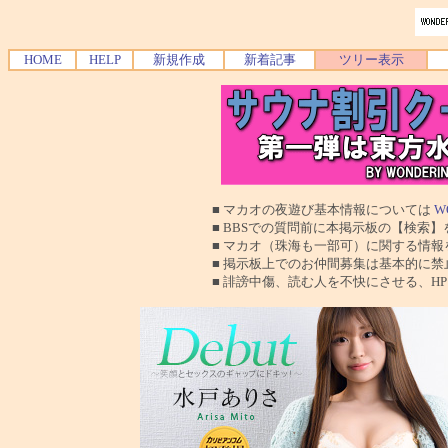
HOME
HELP
新規作成
新着記事
ツリー表示
■ マカオの夜遊び基本情報については
W
■ BBSでの質問前に本掲示板の【検索】を使
■ マカオ（珠海も一部可）に関する情報を交換
■ 掲示板上でのお仲間募集は基本的に禁止で
■ 誹謗中傷、読む人を不快にさせる、HPに運