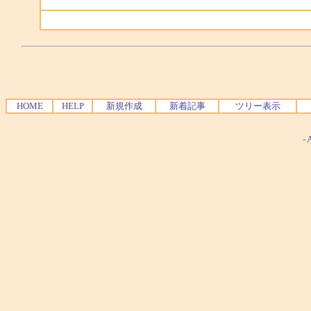
HOME
HELP
新規作成
新着記事
ツリー表示
-
A