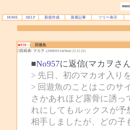
HOME
HELP
新規作成
新着記事
ツリー表示
■958
/ )
回遊魚
□投稿者/ マカヲ
-(2008/05/14(Wed) 22:11:22)
■
No957
に返信(マカヲさん
> 先日、初のマカオ入り
> 回遊魚のことはこの
さかあれほど露骨に誘って
れにしてもルックスが予
相手しましたが、どの子