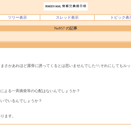
ツリー表示
スレッド表示
トピック表
No957 の記事
。
まさかあれほど露骨に誘ってくるとは思いませんでした^^;それにしてもル
察による一斉摘発等の心配はないんでしょうか？
稼いでいるんでしょうか？
かります。