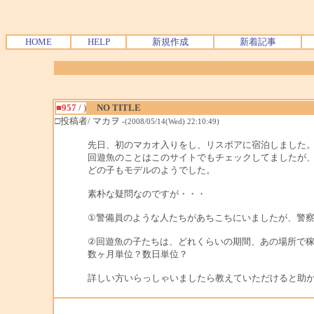
HOME
HELP
新規作成
新着記事
■957
/ )
NO TITLE
□投稿者/ マカヲ
-(2008/05/14(Wed) 22:10:49)
先日、初のマカオ入りをし、リスボアに宿泊しました
回遊魚のことはこのサイトでもチェックしてましたが、
どの子もモデルのようでした。
素朴な疑問なのですが・・・
①警備員のような人たちがあちこちにいましたが、警
②回遊魚の子たちは、どれくらいの期間、あの場所で
数ヶ月単位？数日単位？
詳しい方いらっしゃいましたら教えていただけると助