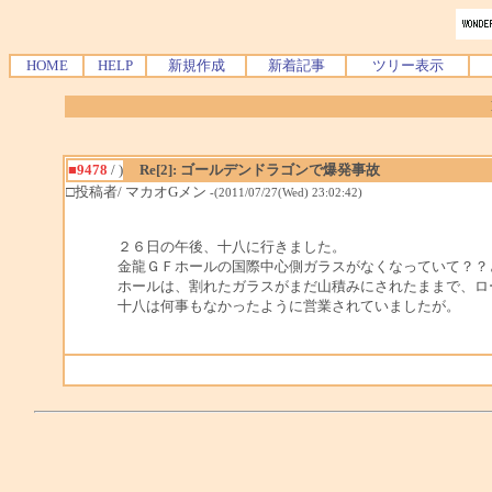
HOME
HELP
新規作成
新着記事
ツリー表示
■9478
/ )
Re[2]: ゴールデンドラゴンで爆発事故
□投稿者/ マカオGメン
-(2011/07/27(Wed) 23:02:42)
２６日の午後、十八に行きました。
金龍ＧＦホールの国際中心側ガラスがなくなっていて？？
ホールは、割れたガラスがまだ山積みにされたままで、ロ
十八は何事もなかったように営業されていましたが。