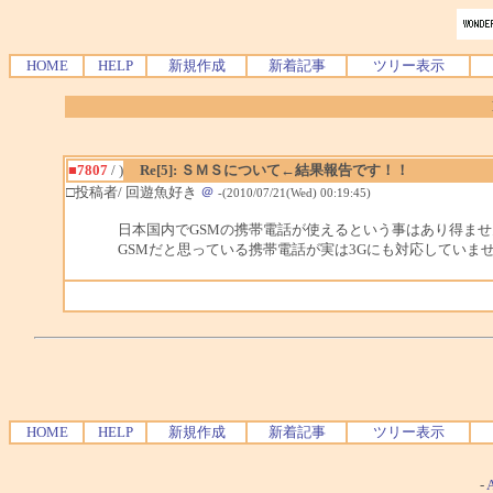
HOME
HELP
新規作成
新着記事
ツリー表示
■7807
/ )
Re[5]: ＳＭＳについて←結果報告です！！
□投稿者/ 回遊魚好き
＠
-(2010/07/21(Wed) 00:19:45)
日本国内でGSMの携帯電話が使えるという事はあり得ませ
GSMだと思っている携帯電話が実は3Gにも対応していま
HOME
HELP
新規作成
新着記事
ツリー表示
-
A