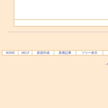
HOME
HELP
新規作成
新着記事
ツリー表示
-
A