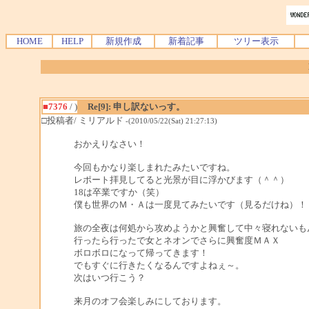
HOME
HELP
新規作成
新着記事
ツリー表示
■7376
/ )
Re[9]: 申し訳ないっす。
□投稿者/ ミリアルド
-(2010/05/22(Sat) 21:27:13)
おかえりなさい！
今回もかなり楽しまれたみたいですね。
レポート拝見してると光景が目に浮かびます（＾＾）
18は卒業ですか（笑）
僕も世界のＭ・Ａは一度見てみたいです（見るだけね）！
旅の全夜は何処から攻めようかと興奮して中々寝れないも
行ったら行ったで女とネオンでさらに興奮度ＭＡＸ
ボロボロになって帰ってきます！
でもすぐに行きたくなるんですよねぇ～。
次はいつ行こう？
来月のオフ会楽しみにしております。