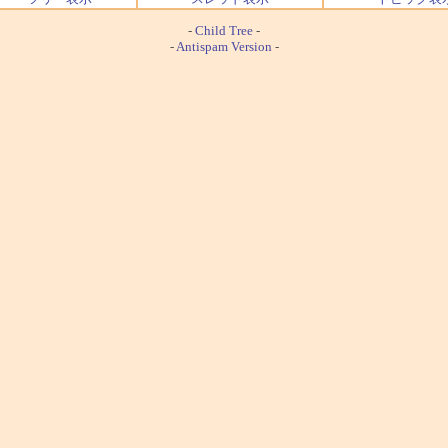
-
Child Tree
-
-
Antispam Version
-