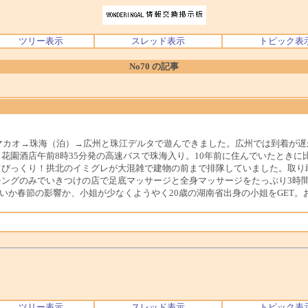
ツリー表示
スレッド表示
トピック表
No70 の記事
→マカオ→珠海（泊）→広州と珠江デルタで遊んできました。広州では到着が
花園酒店午前8時35分発の高速バスで珠海入り。10年前に住んでいたとき
てびっくり！拱北のイミグレが大混雑で建物の前まで排隊していました。取り
ングのみでいきつけの店で足底マッサージと全身マッサージをたっぷり3時間し
せいか春節の影響か、小姐が少なくようやく20歳の湖南省出身の小姐をGET
ツリー表示
スレッド表示
トピック表