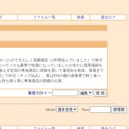
示
ファイル一覧
検索
過去ログ
遅かったので大人しく花園酒店（2年間住んでいました）で体力
に比べてバスも豪華で快適になっていましたが未だに競馬場跡を
敢えず定宿の粤海酒店に荷物を置いて蓮花街を散策。昼過ぎで
て80元（チップ込み）。夜はﾎﾃﾙの横の鼎泰豊で軽く食べ
。お持ち帰り用に粤海酒店の西楼の公寓
返信
削除キー/
Mode/
Pass/
示
ファイル一覧
検索
過去ログ