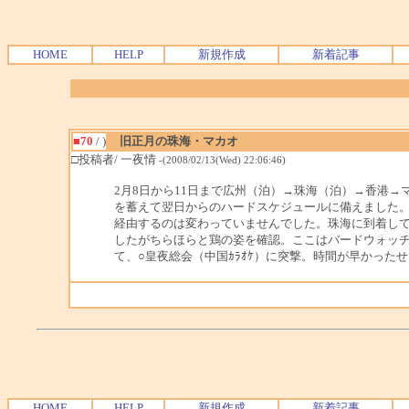
HOME
HELP
新規作成
新着記事
■70
/ )
旧正月の珠海・マカオ
□投稿者/ 一夜情
-(2008/02/13(Wed) 22:06:46)
2月8日から11日まで広州（泊）→珠海（泊）→香港
を蓄えて翌日からのハードスケジュールに備えました。
経由するのは変わっていませんでした。珠海に到着し
したがちらほらと鶏の姿を確認。ここはバードウォッチ
て、○皇夜総会（中国ｶﾗｵｹ）に突撃。時間が早かった
HOME
HELP
新規作成
新着記事