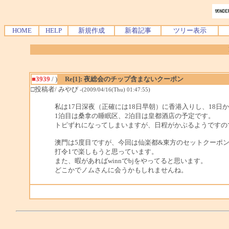
HOME
HELP
新規作成
新着記事
ツリー表示
■3939
/ )
Re[1]: 夜総会のチップ含まないクーポン
□投稿者/ みやび
-(2009/04/16(Thu) 01:47:55)
私は17日深夜（正確には18日早朝）に香港入りし、18日
1泊目は桑拿の睡眠区、2泊目は皇都酒店の予定です。
トピずれになってしまいますが、日程がかぶるようですの
澳門は5度目ですが、今回は仙楽都&東方のセットクーポ
打令1で楽しもうと思っています。
また、暇があればwinnでbjをやってると思います。
どこかでノムさんに会うかもしれませんね。