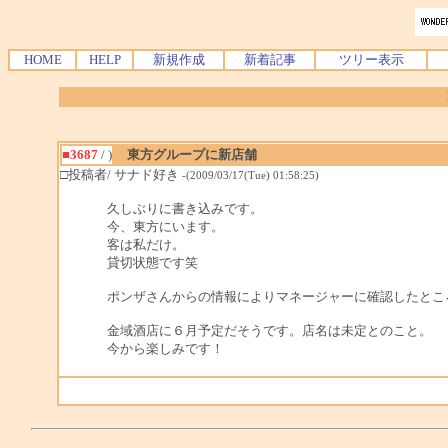
HOME
HELP
新規作成
新着記事
ツリー表示
■3687
/ )
東方グループに新店舗
□投稿者/ サナド好き
-(2009/03/17(Tue) 01:58:25)
久しぶりに書き込みです。
今、東方にいます。
客は私だけ。
貸切状態です笑
ポンザさんからの情報によりマネージャーに確認したとこ
金域酒店に６月予定だそうです。店名は未定とのこと。
今から楽しみです！