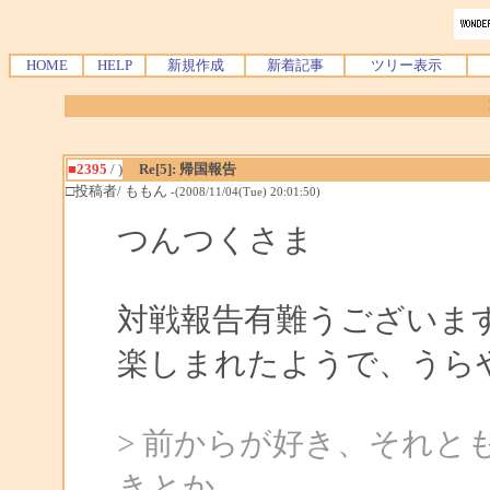
HOME
HELP
新規作成
新着記事
ツリー表示
■2395
/ )
Re[5]: 帰国報告
□投稿者/ ももん
-(2008/11/04(Tue) 20:01:50)
つんつくさま
対戦報告有難うございま
楽しまれたようで、うら
> 前からが好き、それと
きとか。