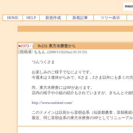
HOME
HELP
新規作成
新着記事
ツリー表示
■2372
/ )
Re[3]: 東方水療曾から
□投稿者/ ももん
-(2008/11/02(Sun) 01:31:55)
つんつくさま
お楽しみのご様子でなによりです。
今週末は３連休がらみで、Kさま，Zさま以外にも多くの方
尚、東方水療會にはHPがあります。
店内の様子や小姐の紹介もされていますが、きちんと小姐
http://www.eaststart.com/
このドメインは以前から皇朝会系（仙楽都桑拿，皇朝夜総
最近、同じ皇朝会系の東方水療會のHPとしてリニューア