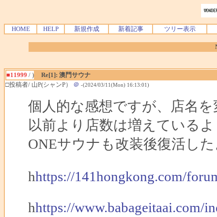
HOME
HELP
新規作成
新着記事
ツリー表示
■11999
/ )
Re[1]: 澳門サウナ
□投稿者/ 山P(シャンP）
＠
-(2024/03/11(Mon) 16:13:01)
個人的な感想ですが、店名を
以前より店数は増えているよ
ONEサウナも改装後復活した
h
https://141hongkong.com/foru
h
https://www.babageitaai.com