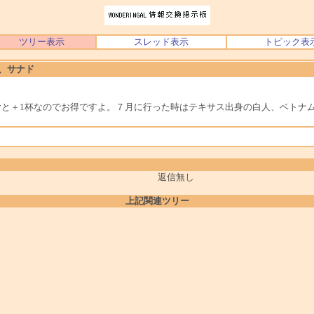
ツリー表示
スレッド表示
トピック表
、サナド
と＋1杯なのでお得ですよ。７月に行った時はテキサス出身の白人、ベトナ
返信無し
上記関連ツリー