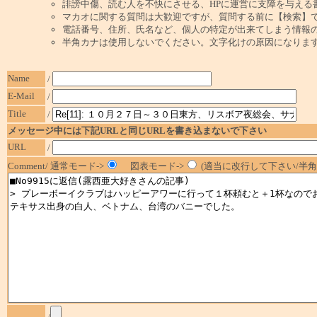
誹謗中傷、読む人を不快にさせる、HPに運営に支障を与える
マカオに関する質問は大歓迎ですが、質問する前に【検索】
電話番号、住所、氏名など、個人の特定が出来てしまう情報
半角カナは使用しないでください。文字化けの原因になりま
Name
/
E-Mail
/
Title
/
メッセージ中には下記URLと同じURLを書き込まないで下さい
URL
/
Comment/ 通常モード->
図表モード->
(適当に改行して下さい/半角1