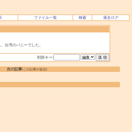
示
ファイル一覧
検索
過去ログ
ム、台湾のバニーでした。
削除キー/
次の記事
(この記事の返信)