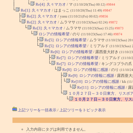
│ └
Re[4]: 久々マカオ
/ マ
(11/10/20(Thu) 00:12)
#9844
└
Re[1]: 久々マカオ
/ はまっこ
(11/10/20(Thu) 11:49)
#9847
├
Re[2]: 久々マカオ
/ yasu
(11/10/21(Fri) 00:02)
#9856
└
Re[2]: 久々マカオ
/ ムラマサ
(11/10/23(Sun) 02:24)
#9872
└
Re[3]: 久々マカオ
/ ムラマサ
(11/10/23(Sun) 15:25)
#9873
└
ロシアの情報希望
/ のり
(11/10/23(Sun) 17:46)
#9874
├
Re[5]: ロシアの情報希望
/ ムラマサ
(11/10/23(Sun) 20
└
Re[5]: ロシアの情報希望
/ ミリアルド
(11/10/23(Sun) 
└
Re[6]: ロシアの情報希望
/ 露西亜大好き
(11/10/2
├
Re[7]: ロシアの情報希望
/ ミリアルド
(11/10/
└
Re[7]: ロシアの情報希望
/ キングコブラの爪
└
Re[8]: ロシアの情報に感謝
/ のり
(11/10/2
├
Re[9]: ロシアの情報に感謝
/ 露西亜
│└
Re[10]: ロシアの情報に感謝
/ kk
(11
│ └
Re[11]: ロシアの情報に感謝
/ 
└
１０月２７日～３０日東方、リスボア夜
└
１０月２７日～３０日東方、リスボ
上記ツリーを一括表示
/
上記ツリーをトピック表示
入力内容にタグは利用できません。