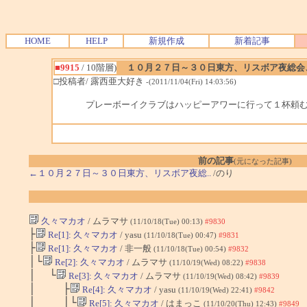
HOME
HELP
新規作成
新着記事
■9915
/ 10階層)
１０月２７日～３０日東方、リスボア夜総会
□投稿者/ 露西亜大好き
-(2011/11/04(Fri) 14:03:56)
プレーボーイクラブはハッピーアワーに行って１杯頼む
前の記事
(元になった記事)
←１０月２７日～３０日東方、リスボア夜総..
/のり
久々マカオ
/ ムラマサ
(11/10/18(Tue) 00:13)
#9830
├
Re[1]: 久々マカオ
/ yasu
(11/10/18(Tue) 00:47)
#9831
├
Re[1]: 久々マカオ
/ 非一般
(11/10/18(Tue) 00:54)
#9832
│└
Re[2]: 久々マカオ
/ ムラマサ
(11/10/19(Wed) 08:22)
#9838
│ └
Re[3]: 久々マカオ
/ ムラマサ
(11/10/19(Wed) 08:42)
#9839
│ ├
Re[4]: 久々マカオ
/ yasu
(11/10/19(Wed) 22:41)
#9842
│ │└
Re[5]: 久々マカオ
/ はまっこ
(11/10/20(Thu) 12:43)
#9849