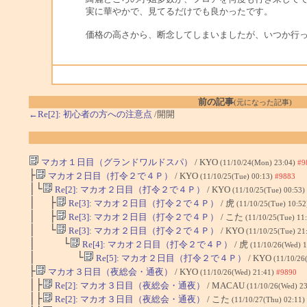
実に華やかで、見てるだけでも良かったです。
価格の高さから、断念してしまいましたが、いつか行
前の記事
(元になった記事)
←Re[2]: 初心者の方への注意点
/開開
マカオ１日目（グランドワルドスパ）
/ KYO
(11/10/24(Mon) 23:04)
#9
├
マカオ２日目（打令２で４Ｐ）
/ KYO
(11/10/25(Tue) 00:13)
#9883
│└
Re[2]: マカオ２日目（打令２で４Ｐ）
/ KYO
(11/10/25(Tue) 00:53)
│ ├
Re[3]: マカオ２日目（打令２で４Ｐ）
/ 虎
(11/10/25(Tue) 10:5
│ ├
Re[3]: マカオ２日目（打令２で４Ｐ）
/ こた
(11/10/25(Tue) 11
│ └
Re[3]: マカオ２日目（打令２で４Ｐ）
/ KYO
(11/10/25(Tue) 21
│ └
Re[4]: マカオ２日目（打令２で４Ｐ）
/ 虎
(11/10/26(Wed) 
│ └
Re[5]: マカオ２日目（打令２で４Ｐ）
/ KYO
(11/10/26
├
マカオ３日目（夜総会・通夜）
/ KYO
(11/10/26(Wed) 21:41)
#9890
│├
Re[2]: マカオ３日目（夜総会・通夜）
/ MACAU
(11/10/26(Wed) 2
│├
Re[2]: マカオ３日目（夜総会・通夜）
/ こた
(11/10/27(Thu) 02:11)