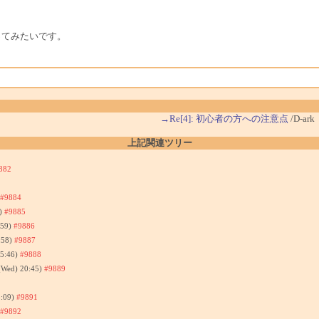
ってみたいです。
→Re[4]: 初心者の方への注意点
/D-ark
上記関連ツリー
882
#9884
2)
#9885
:59)
#9886
:58)
#9887
15:46)
#9888
(Wed) 20:45)
#9889
3:09)
#9891
#9892