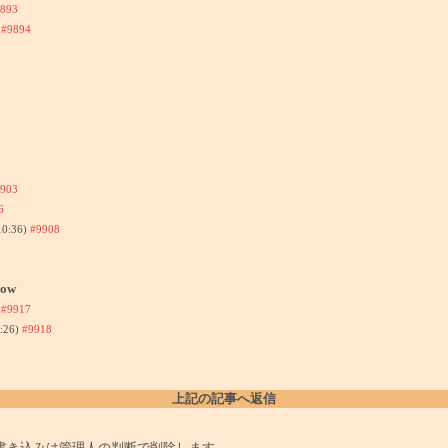
893
)
#9894
903
6
10:36)
#9908
ow
)
#9917
:26)
#9918
上記の記事へ返信
書き込みは管理人の判断で削除します。