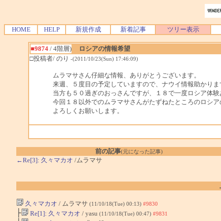
HOME
HELP
新規作成
新着記事
ツリー表示
■9874
/ 4階層)
ロシアの情報希望
□投稿者/ のり
-(2011/10/23(Sun) 17:46:09)
ムラマサさん仔細な情報、ありがとうございます。
来週、５度目の予定していますので、ナウイ情報助かりま
当方も５０過ぎのおっさんですが、１８で一度ロシア体験
今回１８以外でのムラマサさんがたずねたところのロシア
よろしくお願いします。
前の記事
(元になった記事)
←Re[3]: 久々マカオ
/ムラマサ
久々マカオ
/ ムラマサ
(11/10/18(Tue) 00:13)
#9830
├
Re[1]: 久々マカオ
/ yasu
(11/10/18(Tue) 00:47)
#9831