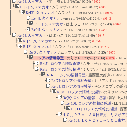
├
Re[1]: 久々マカオ
/ 非一般
(11/10/18(Tue) 00:54)
#9832
│└
Re[2]: 久々マカオ
/ ムラマサ
(11/10/19(Wed) 08:22)
#9838
│ └
Re[3]: 久々マカオ
/ ムラマサ
(11/10/19(Wed) 08:42)
#9839
│ ├
Re[4]: 久々マカオ
/ yasu
(11/10/19(Wed) 22:41)
#9842
│ │└
Re[5]: 久々マカオ
/ はまっこ
(11/10/20(Thu) 12:43)
#9849
│ └
Re[4]: 久々マカオ
/ マ
(11/10/20(Thu) 00:12)
#9844
└
Re[1]: 久々マカオ
/ はまっこ
(11/10/20(Thu) 11:49)
#9847
├
Re[2]: 久々マカオ
/ yasu
(11/10/21(Fri) 00:02)
#9856
└
Re[2]: 久々マカオ
/ ムラマサ
(11/10/23(Sun) 02:24)
#9872
└
Re[3]: 久々マカオ
/ ムラマサ
(11/10/23(Sun) 15:25)
#9873
└
ロシアの情報希望
/ のり
←Now
(11/10/23(Sun) 17:46)
#9874
├
Re[5]: ロシアの情報希望
/ ムラマサ
(11/10/23(Sun) 20:0
└
Re[5]: ロシアの情報希望
/ ミリアルド
(11/10/23(Sun) 21
└
Re[6]: ロシアの情報希望
/ 露西亜大好き
(11/10/23(
├
Re[7]: ロシアの情報希望
/ ミリアルド
(11/10/23
└
Re[7]: ロシアの情報希望
/ キングコブラの爪
(
└
Re[8]: ロシアの情報に感謝
/ のり
(11/10/24(
├
Re[9]: ロシアの情報に感謝
/ 露西亜大
│└
Re[10]: ロシアの情報に感謝
/ kk
(11/1
│ └
Re[11]: ロシアの情報に感謝
/ 露
└
１０月２７日～３０日東方、リスボア夜
└
Re[10]: １０月２７日～３０日東方、