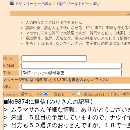
上記ツリーを一括表示
/
上記ツリーをトピック表示
入力内容にタグは利用できません。
誹謗中傷、読む人を不快にさせる、HPに運営に支障を与える
マカオに関する質問は大歓迎ですが、質問する前に【検索】
電話番号、住所、氏名など、個人の特定が出来てしまう情報
半角カナは使用しないでください。文字化けの原因になりま
Name
/
E-Mail
/
Title
/
メッセージ中には下記URLと同じURLを書き込まないで下さい
URL
/
Comment/ 通常モード->
図表モード->
(適当に改行して下さい/半角1