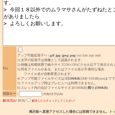
/
アップ可能拡張子=> /
.gif
/
.jpg
/
.jpeg
/
.png
/.txt/.lzh/.zip/.mid
1) 太字の拡張子は画像として認識されます。
2) 画像は初期状態で縮小サイズ250×250ピクセル以下で表示され
File
3) 同名ファイルがある、またはファイル名が不適切な場合、
ファイル名が自動変更されます。
4) アップ可能ファイルサイズは1回
200KB
(1KB=1024Bytes)ま
5) ファイルアップ時はプレビューは利用できません。
6) スレッド内の合計ファイルサイズ:[0/500KB]
残り:[500KB]
削除キー
/
(半角8文字以内)
解決済み!
BOX/
解決したらチェックしてください!
掲示板へ直接アクセスした場合には投稿できません。
ト