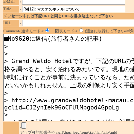
E-Mail
/
Title
/
メッセージ中には下記URLと同じURLを書き込まないで下さい
URL
/
Comment/ 通常モード->
図表モード->
(適当に改行して下さい/半角1
/
アップ可能拡張子=> /
.gif
/
.jpg
/
.jpeg
/
.png
/.txt/.lzh/.zip/.mid