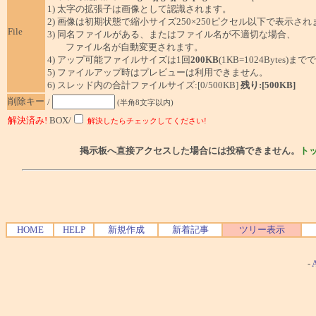
1) 太字の拡張子は画像として認識されます。
2) 画像は初期状態で縮小サイズ250×250ピクセル以下で表示され
File
3) 同名ファイルがある、またはファイル名が不適切な場合、
ファイル名が自動変更されます。
4) アップ可能ファイルサイズは1回
200KB
(1KB=1024Bytes)ま
5) ファイルアップ時はプレビューは利用できません。
6) スレッド内の合計ファイルサイズ:[0/500KB]
残り:[500KB]
削除キー
/
(半角8文字以内)
解決済み!
BOX/
解決したらチェックしてください!
掲示板へ直接アクセスした場合には投稿できません。
ト
HOME
HELP
新規作成
新着記事
ツリー表示
-
A