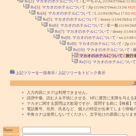
└
Re[2]: マカオのホテルについて
/ むーちゃん
(11/04/27(Wed) 12:45
└
Re[3]: マカオのホテルについて
/ Jlp
(11/04/27(Wed) 23:24)
#920
└
Re[4]: マカオのホテルについて
/ L
(11/04/28(Thu) 17:02)
#9
└
Re[5]: マカオのホテルについて
/ denny
(11/04/29(Fri) 1
└
Re[6]: マカオのホテルについて
/ 非一般
(11/04/29(F
└
Re[7]: マカオのホテルについて
/ denny
(11/04/3
└
Re[8]: マカオのホテルについて
/ ws
(11/08/
└
Re[9]: マカオのホテルについて
/ jlp
(11
└
Re[10]: マカオのホテルについて
/
├
マカオのホテルについて
/ 旅行
└
Re[11]: マカオのホテルについて
上記ツリーを一括表示
/
上記ツリーをトピック表示
入力内容にタグは利用できません。
誹謗中傷、読む人を不快にさせる、HPに運営に支障を与える
マカオに関する質問は大歓迎ですが、質問する前に【検索】
電話番号、住所、氏名など、個人の特定が出来てしまう情報
半角カナは使用しないでください。文字化けの原因になりま
Name
/