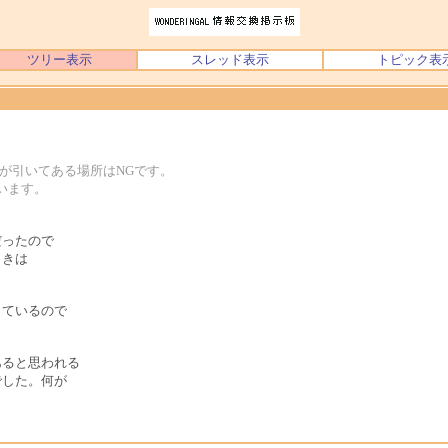
ツリー表示
スレッド表示
トピック表
が引いてある場所はNGです。
思います。
だったので
ときは
しているので
あると思われる
でした。何が