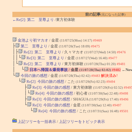
前の記事
(元になった記事)
←Re[2]: 第二 至尊より
/東方初体験
金池より初マカオ
/ 金星
(11/07/25(Mon) 14:17)
#9469
├
第二 至尊より
/ 金星
(11/07/26(Tue) 18:09)
#9475
│├
Re[2]: 第二 至尊より
/ 久々マカオ
(11/07/27(Wed) 14:50)
#9476
││└
Re[3]: 第二 至尊より
/ 金星
(11/07/27(Wed) 16:40)
#9477
│└
Re[2]: 第二 至尊より
/ 東方初体験
(11/07/28(Thu) 01:20)
#9481
│ └
日本へ帰国＆爆発事故
/ 金星
←No
(11/07/28(Thu) 02:02)
#9482
└
今回の旅の感想
/ 金星
解決済み!
(11/07/28(Thu) 02:42)
#9483
└
Re[2]: 今回の旅の感想
/ こた
(11/07/29(Fri) 02:23)
#9494
├
Re[3]: 今回の旅の感想
/ 東方初体験
(11/07/29(Fri) 02:52)
#949
│└
Re[4]: 今回の旅の感想
/ 初心者
(11/07/30(Sat) 22:48)
#9498
├
Re[3]: 今回の旅の感想
/ SHAGUA
(11/07/29(Fri) 17:40)
#9496
└
Re[3]: 今回の旅の感想
/ 金星
(11/07/30(Sat) 12:40)
#9497
└
Re[4]: 今回の旅の感想
/ こた
(11/07/31(Sun) 16:48)
#9501
上記ツリーを一括表示
/
上記ツリーをトピック表示