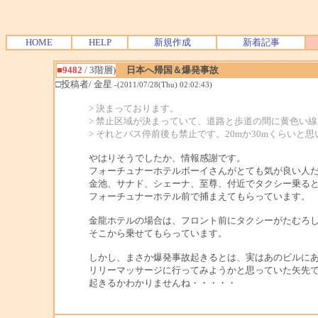
HOME
HELP
新規作成
新着記事
■9482
/ 3階層)
日本へ帰国＆爆発事故
□投稿者/ 金星
-(2011/07/28(Thu) 02:02:43)
> 決まっております。
> 禁止区域が決まっていて、道路と歩道の間に黄色い線
> それとバス停前後も禁止です。20mか30mくらいと
やはりそうでしたか、情報感謝です。
フォーチュナーホテルボーイさんがとても気が良い人
金池、サナド、シェーナ、至尊、付近でタクシー乗る
フォーチュナーホテル前で捕まえてもらっています。
金龍ホテルの場合は、フロント前にタクシーがたむろ
そこから乗せてもらっています。
しかし、まさか爆発事故起きるとは、実はあのビルに
リリーマッサージに行ってみようかと思っていた矢先
起きるかわかりませんね・・・・・