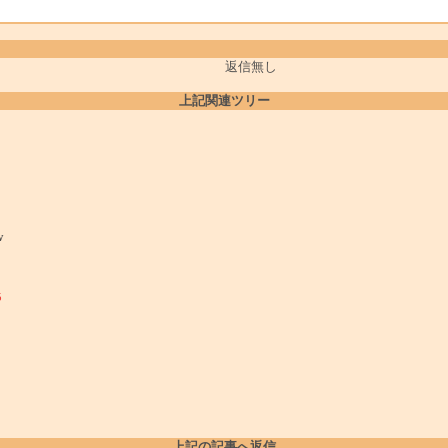
返信無し
上記関連ツリー
w
5
上記の記事へ返信