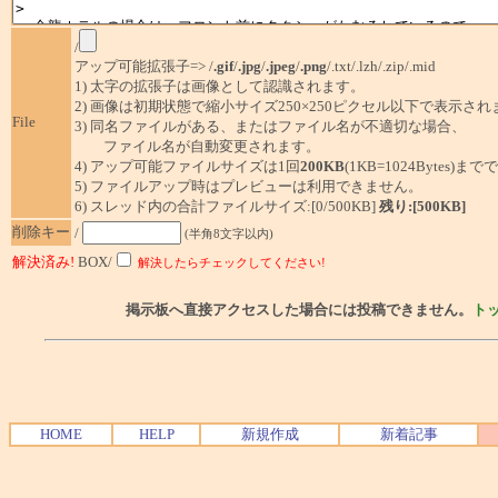
/
アップ可能拡張子=> /
.gif
/
.jpg
/
.jpeg
/
.png
/.txt/.lzh/.zip/.mid
1) 太字の拡張子は画像として認識されます。
2) 画像は初期状態で縮小サイズ250×250ピクセル以下で表示され
File
3) 同名ファイルがある、またはファイル名が不適切な場合、
ファイル名が自動変更されます。
4) アップ可能ファイルサイズは1回
200KB
(1KB=1024Bytes)ま
5) ファイルアップ時はプレビューは利用できません。
6) スレッド内の合計ファイルサイズ:[0/500KB]
残り:[500KB]
削除キー
/
(半角8文字以内)
解決済み!
BOX/
解決したらチェックしてください!
掲示板へ直接アクセスした場合には投稿できません。
ト
HOME
HELP
新規作成
新着記事