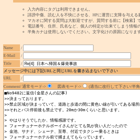
入力内容にタグは利用できません。
誹謗中傷、読む人を不快にさせる、HPに運営に支障を与える
マカオに関する質問は大歓迎ですが、質問する前に【検索】
電話番号、住所、氏名など、個人の特定が出来てしまう情報
半角カナは使用しないでください。文字化けの原因になりま
Name
/
E-Mail
/
Title
/
メッセージ中には下記URLと同じURLを書き込まないで下さい
URL
/
Comment/ 通常モード->
図表モード->
(適当に改行して下さい/半角1