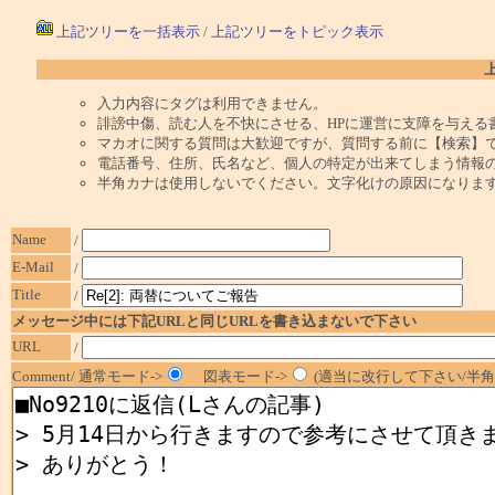
上記ツリーを一括表示
/
上記ツリーをトピック表示
入力内容にタグは利用できません。
誹謗中傷、読む人を不快にさせる、HPに運営に支障を与える
マカオに関する質問は大歓迎ですが、質問する前に【検索】
電話番号、住所、氏名など、個人の特定が出来てしまう情報
半角カナは使用しないでください。文字化けの原因になりま
Name
/
E-Mail
/
Title
/
メッセージ中には下記URLと同じURLを書き込まないで下さい
URL
/
Comment/ 通常モード->
図表モード->
(適当に改行して下さい/半角1