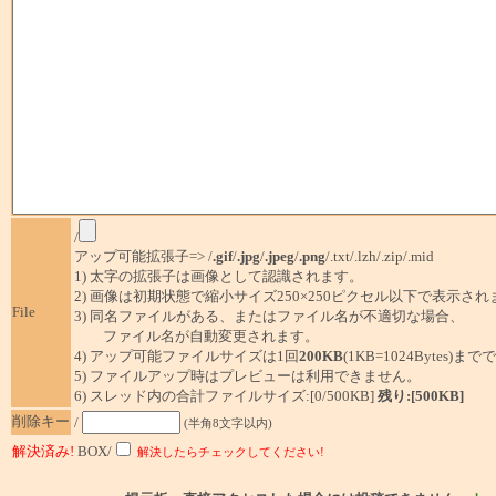
/
アップ可能拡張子=> /
.gif
/
.jpg
/
.jpeg
/
.png
/.txt/.lzh/.zip/.mid
1) 太字の拡張子は画像として認識されます。
2) 画像は初期状態で縮小サイズ250×250ピクセル以下で表示され
File
3) 同名ファイルがある、またはファイル名が不適切な場合、
ファイル名が自動変更されます。
4) アップ可能ファイルサイズは1回
200KB
(1KB=1024Bytes)ま
5) ファイルアップ時はプレビューは利用できません。
6) スレッド内の合計ファイルサイズ:[0/500KB]
残り:[500KB]
削除キー
/
(半角8文字以内)
解決済み!
BOX/
解決したらチェックしてください!