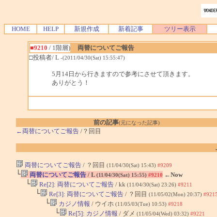
HOME
HELP
新規作成
新着記事
ツリー表示
■9210
/ 1階層)
両替についてご報告
□投稿者/ L
-(2011/04/30(Sat) 15:55:47)
5月14日から行きますので参考にさせて頂きます。
ありがとう！
前の記事
(元になった記事)
←両替についてご報告
/？回目
両替についてご報告
/ ？回目
(11/04/30(Sat) 15:43)
#9209
└
両替についてご報告
/ L
←Now
(11/04/30(Sat) 15:55)
#9210
└
Re[2]: 両替についてご報告
/ kk
(11/04/30(Sat) 23:26)
#9211
└
Re[3]: 両替についてご報告
/ ？回目
(11/05/02(Mon) 20:37)
#921
└
カジノ情報
/ ウイホ
(11/05/03(Tue) 10:53)
#9218
└
Re[5]: カジノ情報
/ ダメ
(11/05/04(Wed) 03:32)
#9221