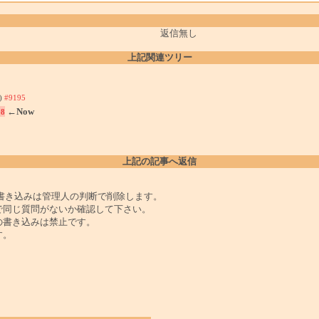
返信無し
上記関連ツリー
6)
#9195
←Now
98
上記の記事へ返信
書き込みは管理人の判断で削除します。
で同じ質問がないか確認して下さい。
の書き込みは禁止です。
す。