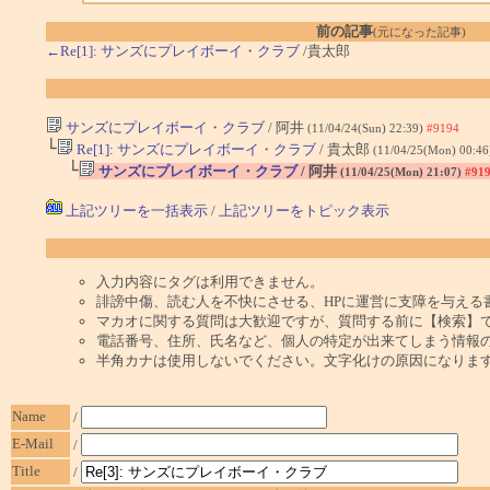
前の記事
(元になった記事)
←Re[1]: サンズにプレイボーイ・クラブ
/貴太郎
サンズにプレイボーイ・クラブ
/ 阿井
(11/04/24(Sun) 22:39)
#9194
└
Re[1]: サンズにプレイボーイ・クラブ
/ 貴太郎
(11/04/25(Mon) 00:4
└
サンズにプレイボーイ・クラブ
/ 阿井
(11/04/25(Mon) 21:07)
#91
上記ツリーを一括表示
/
上記ツリーをトピック表示
入力内容にタグは利用できません。
誹謗中傷、読む人を不快にさせる、HPに運営に支障を与える
マカオに関する質問は大歓迎ですが、質問する前に【検索】
電話番号、住所、氏名など、個人の特定が出来てしまう情報
半角カナは使用しないでください。文字化けの原因になりま
Name
/
E-Mail
/
Title
/