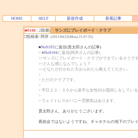
HOME
HELP
新規作成
新着記事
■9198
/ 2階層)
サンズにプレイボーイ・クラブ
□投稿者/ 阿井
-(2011/04/25(Mon) 21:07:55)
■
No9195
に返信(貴太郎さんの記事)
> ■
No9194
に返信(阿井さんの記事)
>>サンズにプレイボーイ・クラブができているそうで
>>どんな感じなんでしょう？
>>どなたか行かれた方おられたら教えてください。
>
> ただのクラブです。
>
> 平日２２：３０から派手な女性DJが皿回しをしてい
>
> ウェイトレスがバニー雰囲気はあります。
貫太郎さん、ありがとうございます。
夜総会ではないようですね、ギャホテルの地下のプレ