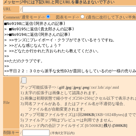
メッセージ中には下記URLと同じURLを書き込まないで下さい
URL
/
Comment/ 通常モード->
図表モード->
(適当に改行して下さい/半角1
/
アップ可能拡張子=> /
.gif
/
.jpg
/
.jpeg
/
.png
/.txt/.lzh/.zip/.mid
1) 太字の拡張子は画像として認識されます。
2) 画像は初期状態で縮小サイズ250×250ピクセル以下で表示され
File
3) 同名ファイルがある、またはファイル名が不適切な場合、
ファイル名が自動変更されます。
4) アップ可能ファイルサイズは1回
200KB
(1KB=1024Bytes)ま
5) ファイルアップ時はプレビューは利用できません。
6) スレッド内の合計ファイルサイズ:[0/500KB]
残り:[500KB]
削除キー
/
(半角8文字以内)