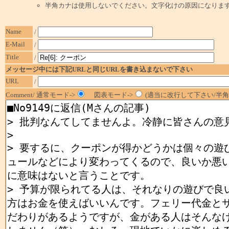
半角カナは使用しないでください。文字化けの原因になりま
Name
/
E-Mail
/
Title
/
メッセージ中には下記URLと同じURLを書き込まないで下さい
URL
/
Comment/ 通常モード->
図表モード->
(適当に改行して下さい/半角1