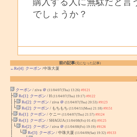
購入する人に無駄だと言
でしょうか？
前の記事
(元になった記事)
←Re[4]: クーポン
/中珠大厦
クーポン
/ ziva
＠
(11/04/07(Thu) 13:26)
#9121
├
Re[1]: クーポン
/ H
(11/04/07(Thu) 19:17)
#9122
│├
Re[2]: クーポン
/ ziva
＠
(11/04/07(Thu) 20:53)
#9123
│└
Re[2]: クーポン
/ もちもち
(11/04/11(Mon) 21:18)
#9151
├
Re[1]: クーポン
/ ケニー
(11/04/07(Thu) 21:57)
#9124
├
Re[1]: クーポン
/ SHAGUA
(11/04/08(Fri) 01:45)
#9125
│└
Re[2]: クーポン
/ ziva
＠
(11/04/08(Fri) 19:19)
#9126
│ └
Re[3]: クーポン
/ 中珠大厦
(11/04/09(Sat) 19:32)
#9133