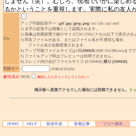
/
アップ可能拡張子=> /
.gif
/
.jpg
/
.jpeg
/
.png
/.txt/.lzh/.zip/.mid
1) 太字の拡張子は画像として認識されます。
2) 画像は初期状態で縮小サイズ250×250ピクセル以下で表示され
File
3) 同名ファイルがある、またはファイル名が不適切な場合、
ファイル名が自動変更されます。
4) アップ可能ファイルサイズは1回
200KB
(1KB=1024Bytes)ま
5) ファイルアップ時はプレビューは利用できません。
6) スレッド内の合計ファイルサイズ:[0/500KB]
残り:[500KB]
削除キー
/
(半角8文字以内)
解決済み!
BOX/
解決したらチェックしてください!
掲示板へ直接アクセスした場合には投稿できません。
ト
HOME
HELP
新規作成
新着記事
ツリー表示