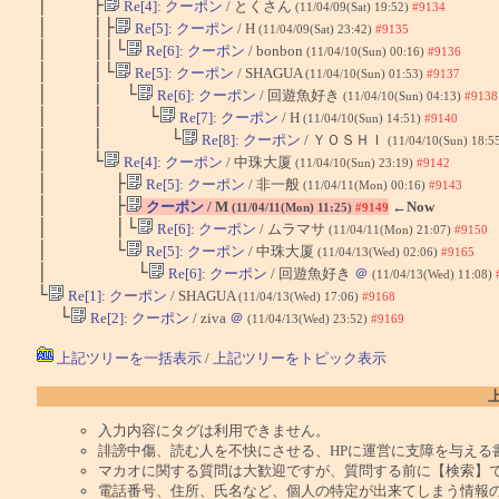
│ ├
Re[4]: クーポン
/ とくさん
(11/04/09(Sat) 19:52)
#9134
│ │├
Re[5]: クーポン
/ H
(11/04/09(Sat) 23:42)
#9135
│ ││└
Re[6]: クーポン
/ bonbon
(11/04/10(Sun) 00:16)
#9136
│ │└
Re[5]: クーポン
/ SHAGUA
(11/04/10(Sun) 01:53)
#9137
│ │ └
Re[6]: クーポン
/ 回遊魚好き
(11/04/10(Sun) 04:13)
#9138
│ │ └
Re[7]: クーポン
/ H
(11/04/10(Sun) 14:51)
#9140
│ │ └
Re[8]: クーポン
/ ＹＯＳＨＩ
(11/04/10(Sun) 18:5
│ └
Re[4]: クーポン
/ 中珠大厦
(11/04/10(Sun) 23:19)
#9142
│ ├
Re[5]: クーポン
/ 非一般
(11/04/11(Mon) 00:16)
#9143
│ ├
クーポン
/ M
←Now
(11/04/11(Mon) 11:25)
#9149
│ │└
Re[6]: クーポン
/ ムラマサ
(11/04/11(Mon) 21:07)
#9150
│ └
Re[5]: クーポン
/ 中珠大厦
(11/04/13(Wed) 02:06)
#9165
│ └
Re[6]: クーポン
/ 回遊魚好き
＠
(11/04/13(Wed) 11:08)
└
Re[1]: クーポン
/ SHAGUA
(11/04/13(Wed) 17:06)
#9168
└
Re[2]: クーポン
/ ziva
＠
(11/04/13(Wed) 23:52)
#9169
上記ツリーを一括表示
/
上記ツリーをトピック表示
入力内容にタグは利用できません。
誹謗中傷、読む人を不快にさせる、HPに運営に支障を与える
マカオに関する質問は大歓迎ですが、質問する前に【検索】
電話番号、住所、氏名など、個人の特定が出来てしまう情報