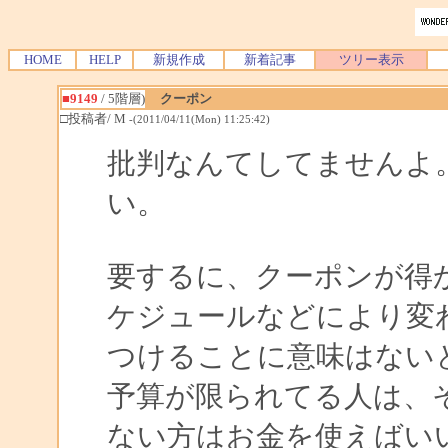
HOME
HELP
新規作成
新着記事
ツリー表示
■9149
/ 5階層)
クーポン
□投稿者/ M
-(2011/04/11(Mon) 11:25:42)
批判なんてしてませんよ
い。
要するに、クーポンが得
ケジュールなどにより変
つけることに意味はない
予算が限られてる人は、
ない方はお金を使えばい