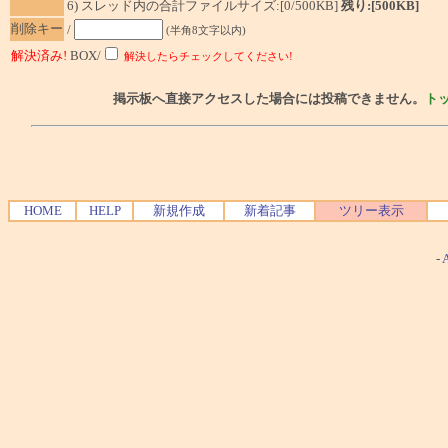
6) スレッド内の合計ファイルサイズ:[0/500KB]
残り:[500KB]
削除キー
/
(半角8文字以内)
解決済み!
BOX/
解決したらチェックしてください!
掲示板へ直接アクセスした場合には投稿できません。
ト
HOME
HELP
新規作成
新着記事
ツリー表示
-
A