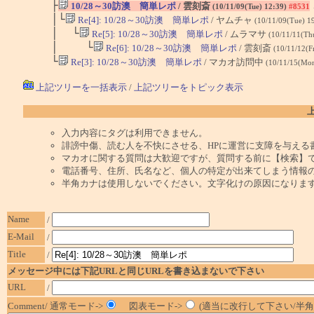
├
10/28～30訪澳 簡単レポ
/ 雲刻斎
(10/11/09(Tue) 12:39)
#8531
│└
Re[4]: 10/28～30訪澳 簡単レポ
/ ヤムチャ
(10/11/09(Tue) 1
│ └
Re[5]: 10/28～30訪澳 簡単レポ
/ ムラマサ
(10/11/11(Th
│ └
Re[6]: 10/28～30訪澳 簡単レポ
/ 雲刻斎
(10/11/12(F
└
Re[3]: 10/28～30訪澳 簡単レポ
/ マカオ訪問中
(10/11/15(Mo
上記ツリーを一括表示
/
上記ツリーをトピック表示
入力内容にタグは利用できません。
誹謗中傷、読む人を不快にさせる、HPに運営に支障を与える
マカオに関する質問は大歓迎ですが、質問する前に【検索】
電話番号、住所、氏名など、個人の特定が出来てしまう情報
半角カナは使用しないでください。文字化けの原因になりま
Name
/
E-Mail
/
Title
/
メッセージ中には下記URLと同じURLを書き込まないで下さい
URL
/
Comment/ 通常モード->
図表モード->
(適当に改行して下さい/半角1