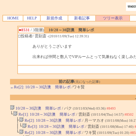
HOME
HELP
新規作成
新着記事
ツリー表示
■8531
/ 3階層)
10/28～30訪澳 簡単レポ
□投稿者/ 雲刻斎
-(2010/11/09(Tue) 12:39:31)
ありがとうございます
出来れば仲間と数人でVIPルームとって気兼ねなく楽し
前の記事
(元になった記事)
←Re[2]: 10/28～30訪澳 簡単レポ
/ワキ賢
10/28～30訪澳 簡単レポ
/ パク
(10/11/03(Wed) 03:36)
#8493
└
Re[1]: 10/28～30訪澳 簡単レポ
/ 雲刻斎
(10/11/04(Thu) 14:57)
#8502
├
Re[2]: 10/28～30訪澳 簡単レポ
/ 月一マカオ
(10/11/08(Mon) 16:2
│└
Re[3]: 10/28～30訪澳 簡単レポ
/ 雲刻斎
(10/11/08(Mon) 17:40)
└
Re[2]: 10/28～30訪澳 簡単レポ
/ ワキ賢
(10/11/09(Tue) 01:20)
#85