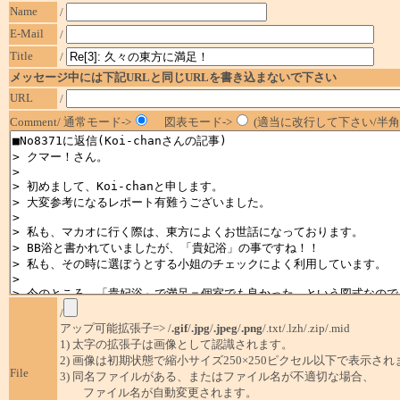
Name
/
E-Mail
/
Title
/
メッセージ中には下記URLと同じURLを書き込まないで下さい
URL
/
Comment/ 通常モード->
図表モード->
(適当に改行して下さい/半角1
/
アップ可能拡張子=> /
.gif
/
.jpg
/
.jpeg
/
.png
/.txt/.lzh/.zip/.mid
1) 太字の拡張子は画像として認識されます。
2) 画像は初期状態で縮小サイズ250×250ピクセル以下で表示され
File
3) 同名ファイルがある、またはファイル名が不適切な場合、
ファイル名が自動変更されます。