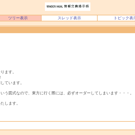
ツリー表示
スレッド表示
トピック表
おります。
！
用しています。
という図式なので、東方に行く際には、必ずオーダーしてしまいます・・・。
いたします。