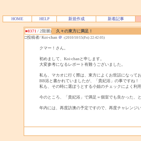
HOME
HELP
新規作成
新着記事
■8371
/ 2階層)
久々の東方に満足！
□投稿者/ Koi-chan
＠
-(2010/10/15(Fri) 22:42:05)
クマー！さん。
初めまして、Koi-chanと申します。
大変参考になるレポート有難うございました。
私も、マカオに行く際は、東方によくお世話になって
BB浴と書かれていましたが、「貴妃浴」の事ですね！
私も、その時に選ぼうとする小姐のチェックによく利
今のところ、「貴妃浴」で満足＝個室でも良かった、
年内には、再度訪澳の予定ですので、再度チャレンジ