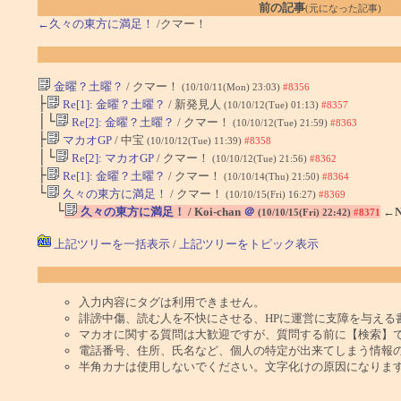
前の記事
(元になった記事)
←久々の東方に満足！
/クマー！
金曜？土曜？
/ クマー！
(10/10/11(Mon) 23:03)
#8356
├
Re[1]: 金曜？土曜？
/ 新発見人
(10/10/12(Tue) 01:13)
#8357
│└
Re[2]: 金曜？土曜？
/ クマー！
(10/10/12(Tue) 21:59)
#8363
├
マカオGP
/ 中宝
(10/10/12(Tue) 11:39)
#8358
│└
Re[2]: マカオGP
/ クマー！
(10/10/12(Tue) 21:56)
#8362
├
Re[1]: 金曜？土曜？
/ クマー！
(10/10/14(Thu) 21:50)
#8364
└
久々の東方に満足！
/ クマー！
(10/10/15(Fri) 16:27)
#8369
└
久々の東方に満足！
/ Koi-chan
＠
←N
(10/10/15(Fri) 22:42)
#8371
上記ツリーを一括表示
/
上記ツリーをトピック表示
入力内容にタグは利用できません。
誹謗中傷、読む人を不快にさせる、HPに運営に支障を与える
マカオに関する質問は大歓迎ですが、質問する前に【検索】
電話番号、住所、氏名など、個人の特定が出来てしまう情報
半角カナは使用しないでください。文字化けの原因になりま