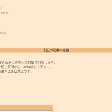
04
)
#8315
8402
上記の記事へ返信
書き込みは管理人の判断で削除します。
で同じ質問がないか確認して下さい。
の書き込みは禁止です。
す。