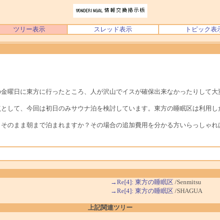
ツリー表示
スレッド表示
トピック表
の金曜日に東方に行ったところ、人が沢山でイスが確保出来なかったりして大
点として、今回は初日のみサウナ泊を検討しています。東方の睡眠区は利用し
、そのまま朝まで泊まれますか？その場合の追加費用を分かる方いらっしゃれ
→Re[4]: 東方の睡眠区
/Senmitsu
→Re[4]: 東方の睡眠区
/SHAGUA
上記関連ツリー