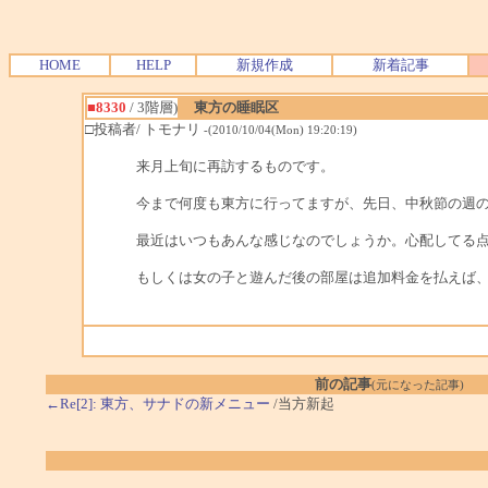
HOME
HELP
新規作成
新着記事
■8330
/ 3階層)
東方の睡眠区
□投稿者/ トモナリ
-(2010/10/04(Mon) 19:20:19)
来月上旬に再訪するものです。
今まで何度も東方に行ってますが、先日、中秋節の週
最近はいつもあんな感じなのでしょうか。心配してる
もしくは女の子と遊んだ後の部屋は追加料金を払えば
前の記事
(元になった記事)
←Re[2]: 東方、サナドの新メニュー
/当方新起