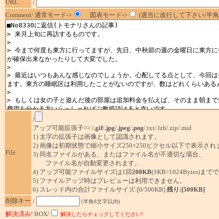
URL
/
Comment/ 通常モード->
図表モード->
(適当に改行して下さい/半角1
/
アップ可能拡張子=> /
.gif
/
.jpg
/
.jpeg
/
.png
/.txt/.lzh/.zip/.mid
1) 太字の拡張子は画像として認識されます。
2) 画像は初期状態で縮小サイズ250×250ピクセル以下で表示され
File
3) 同名ファイルがある、またはファイル名が不適切な場合、
ファイル名が自動変更されます。
4) アップ可能ファイルサイズは1回
200KB
(1KB=1024Bytes)ま
5) ファイルアップ時はプレビューは利用できません。
6) スレッド内の合計ファイルサイズ:[0/500KB]
残り:[500KB]
削除キー
/
(半角8文字以内)
解決済み!
BOX/
解決したらチェックしてください!