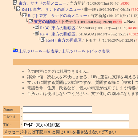
東方、サナドの新メニュー
/ 当方新起
(10/09/30(Thu) 00:46)
#8303
└
Re[1]: 東方、サナドの新メニュー
/ 非一般
(10/09/30(Thu) 06:13)
#83
└
Re[2]: 東方、サナドの新メニュー
/ 当方新起
(10/10/01(Fri) 01:42
└
東方の睡眠区
/ トモナリ
←Now
(10/10/04(Mon) 19:20)
#8330
├
Re[4]: 東方の睡眠区
/ Senmitsu
(10/10/17(Sun) 11:59)
#8380
└
Re[4]: 東方の睡眠区
/ SHAGUA
(10/10/17(Sun) 15:26)
#8382
└
Re[4]: 東方の睡眠区
/ トモナリ
(10/10/20(Wed) 22:01)
#
上記ツリーを一括表示
/
上記ツリーをトピック表示
入力内容にタグは利用できません。
誹謗中傷、読む人を不快にさせる、HPに運営に支障を与える
マカオに関する質問は大歓迎ですが、質問する前に【検索】
電話番号、住所、氏名など、個人の特定が出来てしまう情報
半角カナは使用しないでください。文字化けの原因になりま
Name
/
E-Mail
/
Title
/
メッセージ中には下記URLと同じURLを書き込まないで下さい