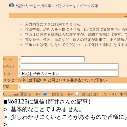
上記ツリーを一括表示
/
上記ツリーをトピック表示
入力内容にタグは利用できません。
誹謗中傷、読む人を不快にさせる、HPに運営に支障を与える
マカオに関する質問は大歓迎ですが、質問する前に【検索】
電話番号、住所、氏名など、個人の特定が出来てしまう情報
半角カナは使用しないでください。文字化けの原因になりま
Name
/
E-Mail
/
Title
/
メッセージ中には下記URLと同じURLを書き込まないで下さい
URL
/
Comment/ 通常モード->
図表モード->
(適当に改行して下さい/半角1