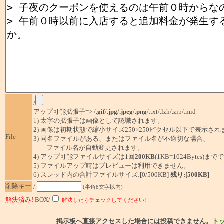
/
アップ可能拡張子=> /
.gif
/
.jpg
/
.jpeg
/
.png
/.txt/.lzh/.zip/.mid
1) 太字の拡張子は画像として認識されます。
2) 画像は初期状態で縮小サイズ250×250ピクセル以下で表示され
File
3) 同名ファイルがある、またはファイル名が不適切な場合、
ファイル名が自動変更されます。
4) アップ可能ファイルサイズは1回
200KB
(1KB=1024Bytes)ま
5) ファイルアップ時はプレビューは利用できません。
6) スレッド内の合計ファイルサイズ:[0/500KB]
残り:[500KB]
削除キー
/
(半角8文字以内)
解決済み!
BOX/
解決したらチェックしてください!
掲示板へ直接アクセスした場合には投稿できません。
ト