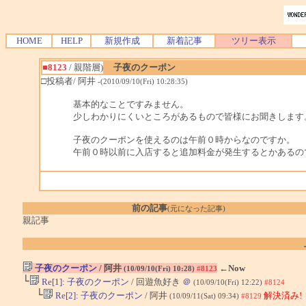
HOME
HELP
新規作成
新着記事
ツリー表示
■8123
/ 親階層)
子夜のクーポン
□投稿者/ 阿井
-(2010/09/10(Fri) 10:28:35)
基本的なことですみません。
少しわかりにくいところがあるもので皆様にお聞きします
子夜のクーポンを使えるのは午前０時からなのですか。
午前０時以前に入店すると追加料金が発生するとかあるの
前の記事
(元になった記事)
親記事
子夜のクーポン
/ 阿井
←Now
(10/09/10(Fri) 10:28)
#8123
└
Re[1]: 子夜のクーポン
/ 回遊魚好き
＠
(10/09/10(Fri) 12:22)
#8124
└
Re[2]: 子夜のクーポン
/ 阿井
解決済み!
(10/09/11(Sat) 09:34)
#8129