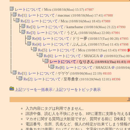
レートについて
/ Mcu
(10/08/16(Mon) 15:57)
#7987
├
Re[1]: レートについて
/ macmac
(10/08/16(Mon) 17:41)
#7988
│└
Re[2]: レートについて
/ Mcu
(10/08/16(Mon) 18:43)
#7989
│ ├
Re[3]: レートについて
/ kamehame
(10/08/16(Mon) 21:22)
#7990
│ └
Re[3]: レートについて
/ うどん
(10/08/16(Mon) 22:00)
#7991
│ ├
Re[4]: レートについて
/ ドリー夢
(10/08/17(Tue) 00:28)
#7995
│ └
Re[4]: レートについて
/ ぶんぶん
(10/08/17(Tue) 11:43)
#7998
│ └
Re[5]: レートについて
/ Mcu
(10/08/17(Tue) 13:43)
#7999
│ └
Re[6]: レートについて
/ SHAGUA
＠
(10/09/02(Thu) 00
│ └
レートについて
/ なりさん
(10/09/02(Thu) 01:03)
#
│ └
Re[8]: レートについて
/ SHAGUA
＠
(10/09/04
└
Re[1]: レートについて
/ ゲゲゲ
(10/09/06(Mon) 22:19)
#8103
└
Re[2]: レートについて
/ 至尊桑拿
(10/10/20(Wed) 12:01)
#8396
上記ツリーを一括表示
/
上記ツリーをトピック表示
入力内容にタグは利用できません。
誹謗中傷、読む人を不快にさせる、HPに運営に支障を与える
マカオに関する質問は大歓迎ですが、質問する前に【検索】
電話番号、住所、氏名など、個人の特定が出来てしまう情報
半角カナは使用しないでください。文字化けの原因になりま