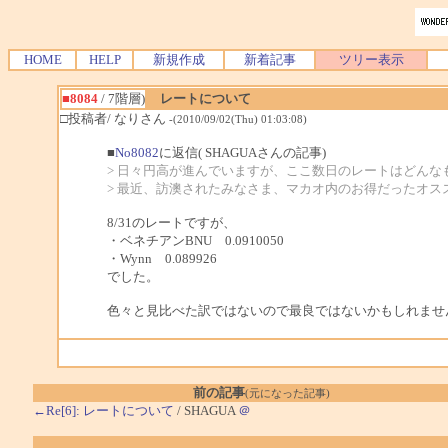
HOME
HELP
新規作成
新着記事
ツリー表示
■8084
/ 7階層)
レートについて
□投稿者/ なりさん
-(2010/09/02(Thu) 01:03:08)
■
No8082
に返信( SHAGUAさんの記事)
> 日々円高が進んでいますが、ここ数日のレートはどんな
> 最近、訪澳されたみなさま、マカオ内のお得だったオス
8/31のレートですが、
・ベネチアンBNU 0.0910050
・Wynn 0.089926
でした。
色々と見比べた訳ではないので最良ではないかもしれませ
前の記事
(元になった記事)
←Re[6]: レートについて
/ SHAGUA
＠