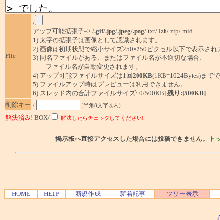
/
アップ可能拡張子=> /
.gif
/
.jpg
/
.jpeg
/
.png
/.txt/.lzh/.zip/.mid
1) 太字の拡張子は画像として認識されます。
2) 画像は初期状態で縮小サイズ250×250ピクセル以下で表示され
File
3) 同名ファイルがある、またはファイル名が不適切な場合、
ファイル名が自動変更されます。
4) アップ可能ファイルサイズは1回
200KB
(1KB=1024Bytes)ま
5) ファイルアップ時はプレビューは利用できません。
6) スレッド内の合計ファイルサイズ:[0/500KB]
残り:[500KB]
削除キー
/
(半角8文字以内)
解決済み!
BOX/
解決したらチェックしてください!
掲示板へ直接アクセスした場合には投稿できません。
ト
HOME
HELP
新規作成
新着記事
ツリー表示
-
A