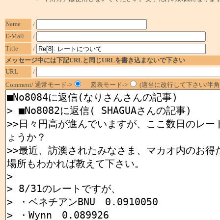
Name
/
E-Mail
/
Title
/
メッセージ中には下記URLと同じURLを書き込まないで下さい
URL
/
Comment/ 通常モード->
図表モード->
(適当に改行して下さい/半角1