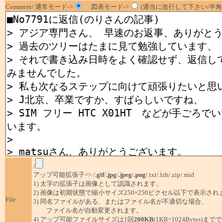
Comment/ 通常モード->
図表モード->
(適当に改行して下さい/半角1
/
アップ可能拡張子=> /
.gif
/
.jpg
/
.jpeg
/
.png
/.txt/.lzh/.zip/.mid
1) 太字の拡張子は画像として認識されます。
2) 画像は初期状態で縮小サイズ250×250ピクセル以下で表示され
File
3) 同名ファイルがある、またはファイル名が不適切な場合、
ファイル名が自動変更されます。
4) アップ可能ファイルサイズは1回
200KB
(1KB=1024Bytes)ま