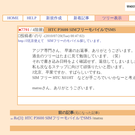
HOME
HELP
新規作成
新着記事
ツリー表示
■7791
/ 4階層)
HTC P3600 SIMフリーモバイルでSMS
□投稿者/ のり
-(2010/07/20(Tue) 00:47:02)
http://J北京使えて SIMフリーのモバイル探しています。
アジア専門さん、 早速のお返事、ありがとうございます。
過去のツリーはたまに見て勉強しています、（笑）
それで書き込み日時をよく確認せず、返信してしまいまし
私も次なるステップに向けて頑張りたいと思います。
J北京、卒業ですか、すばらしいですね、
SIM フリー HTC X01HT などが手ごろでいいかなーと
matsuさん、ありがとうございます。
前の記事
(元になった記事)
←Re[3]: HTC P3600 SIMフリーモバイルでSMS
/matsu