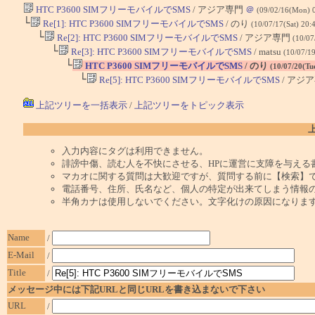
HTC P3600 SIMフリーモバイルでSMS
/ アジア専門
＠
(09/02/16(Mon) 
└
Re[1]: HTC P3600 SIMフリーモバイルでSMS
/ のり
(10/07/17(Sat) 20:
└
Re[2]: HTC P3600 SIMフリーモバイルでSMS
/ アジア専門
(10/07
└
Re[3]: HTC P3600 SIMフリーモバイルでSMS
/ matsu
(10/07/1
└
HTC P3600 SIMフリーモバイルでSMS
/ のり
(10/07/20(Tu
└
Re[5]: HTC P3600 SIMフリーモバイルでSMS
/ アジ
上記ツリーを一括表示
/
上記ツリーをトピック表示
入力内容にタグは利用できません。
誹謗中傷、読む人を不快にさせる、HPに運営に支障を与える
マカオに関する質問は大歓迎ですが、質問する前に【検索】
電話番号、住所、氏名など、個人の特定が出来てしまう情報
半角カナは使用しないでください。文字化けの原因になりま
Name
/
E-Mail
/
Title
/
メッセージ中には下記URLと同じURLを書き込まないで下さい
URL
/