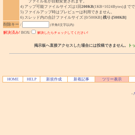
ファイル名が自動変更されます。
4) アップ可能ファイルサイズは1回
200KB
(1KB=1024Bytes)ま
5) ファイルアップ時はプレビューは利用できません。
6) スレッド内の合計ファイルサイズ:[0/500KB]
残り:[500KB]
削除キー
/
(半角8文字以内)
解決済み!
BOX/
解決したらチェックしてください!
掲示板へ直接アクセスした場合には投稿できません。
ト
HOME
HELP
新規作成
新着記事
ツリー表示
-
A