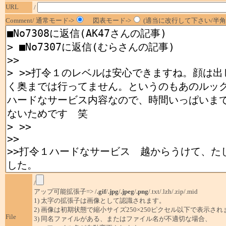
URL
/
Comment/ 通常モード->
図表モード->
(適当に改行して下さい/半角1
/
アップ可能拡張子=> /
.gif
/
.jpg
/
.jpeg
/
.png
/.txt/.lzh/.zip/.mid
1) 太字の拡張子は画像として認識されます。
2) 画像は初期状態で縮小サイズ250×250ピクセル以下で表示され
File
3) 同名ファイルがある、またはファイル名が不適切な場合、