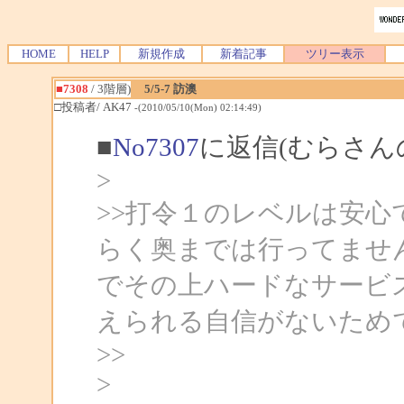
HOME
HELP
新規作成
新着記事
ツリー表示
■7308
/ 3階層)
5/5-7 訪澳
□投稿者/ AK47
-(2010/05/10(Mon) 02:14:49)
■
No7307
に返信(むらさん
>
>>打令１のレベルは安
らく奥までは行ってませ
でその上ハードなサービ
えられる自信がないため
>>
>