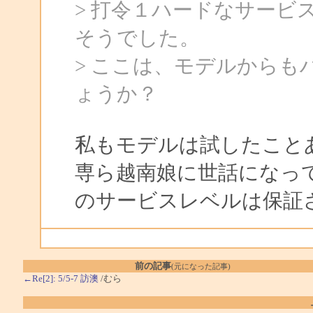
> 打令１ハードなサービ
そうでした。
> ここは、モデルから
ょうか？
私もモデルは試したこと
専ら越南娘に世話になっ
のサービスレベルは保証
前の記事
(元になった記事)
←Re[2]: 5/5-7 訪澳
/むら