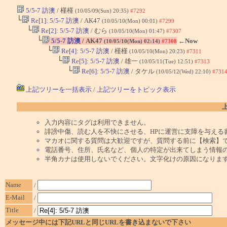
5/5-7 訪澳
/ 槿槿
(10/05/09(Sun) 20:35)
#7292
└
Re[1]: 5/5-7 訪澳
/ AK47
(10/05/10(Mon) 00:01)
#7299
└
Re[2]: 5/5-7 訪澳
/ むら
(10/05/10(Mon) 01:47)
#7307
└
5/5-7 訪澳
/ AK47
←Now
(10/05/10(Mon) 02:14)
#7308
└
Re[4]: 5/5-7 訪澳
/ 槿槿
(10/05/10(Mon) 20:23)
#7311
└
Re[5]: 5/5-7 訪澳
/ 雄一
(10/05/11(Tue) 12:51)
#7313
└
Re[6]: 5/5-7 訪澳
/ タケル
(10/05/12(Wed) 22:10)
#731
上記ツリーを一括表示
/
上記ツリーをトピック表示
入力内容にタグは利用できません。
誹謗中傷、読む人を不快にさせる、HPに運営に支障を与える
マカオに関する質問は大歓迎ですが、質問する前に【検索】
電話番号、住所、氏名など、個人の特定が出来てしまう情報
半角カナは使用しないでください。文字化けの原因になりま
Name
/
E-Mail
/
Title
/
メッセージ中には下記URLと同じURLを書き込まないで下さい