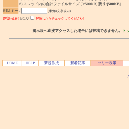
6) スレッド内の合計ファイルサイズ:[0/500KB]
残り:[500KB]
削除キー
/
(半角8文字以内)
解決済み!
BOX/
解決したらチェックしてください!
掲示板へ直接アクセスした場合には投稿できません。
ト
HOME
HELP
新規作成
新着記事
ツリー表示
-
A