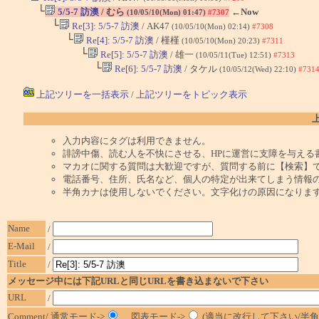
└
5/5-7 訪澳
/ むら
←Now
(10/05/10(Mon) 01:47)
#7307
└
Re[3]: 5/5-7 訪澳
/ AK47
(10/05/10(Mon) 02:14)
#7308
└
Re[4]: 5/5-7 訪澳
/ 槿槿
(10/05/10(Mon) 20:23)
#7311
└
Re[5]: 5/5-7 訪澳
/ 雄一
(10/05/11(Tue) 12:51)
#7313
└
Re[6]: 5/5-7 訪澳
/ タケル
(10/05/12(Wed) 22:10)
#731
上記ツリーを一括表示
/
上記ツリーをトピック表示
入力内容にタグは利用できません。
誹謗中傷、読む人を不快にさせる、HPに運営に支障を与える
マカオに関する質問は大歓迎ですが、質問する前に【検索】
電話番号、住所、氏名など、個人の特定が出来てしまう情報
半角カナは使用しないでください。文字化けの原因になりま
Name
/
E-Mail
/
Title
/
メッセージ中には下記URLと同じURLを書き込まないで下さい
URL
/
Comment/ 通常モード->
図表モード->
(適当に改行して下さい/半角1