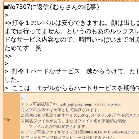
/
アップ可能拡張子=> /
.gif
/
.jpg
/
.jpeg
/
.png
/.txt/.lzh/.zip/.mid
1) 太字の拡張子は画像として認識されます。
2) 画像は初期状態で縮小サイズ250×250ピクセル以下で表示され
File
3) 同名ファイルがある、またはファイル名が不適切な場合、
ファイル名が自動変更されます。
4) アップ可能ファイルサイズは1回
200KB
(1KB=1024Bytes)ま
5) ファイルアップ時はプレビューは利用できません。