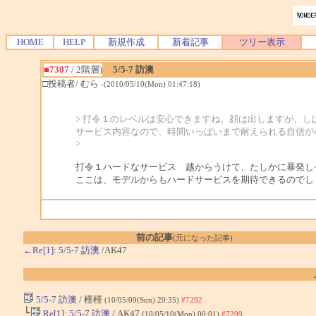
HOME
HELP
新規作成
新着記事
ツリー表示
■7307
/ 2階層)
5/5-7 訪澳
□投稿者/ むら
-(2010/05/10(Mon) 01:47:18)
> 打令１のレベルは安心できますね。顔は出しますが、
サービス内容なので、時間いっぱいまで耐えられる自信が
>
打令１ハードなサービス 越からうけて、たしかに暴発し
ここは、モデルからもハードサービスを期待できるのでし
前の記事
(元になった記事)
←Re[1]: 5/5-7 訪澳
/AK47
5/5-7 訪澳
/ 槿槿
(10/05/09(Sun) 20:35)
#7292
└
Re[1]: 5/5-7 訪澳
/ AK47
(10/05/10(Mon) 00:01)
#7299