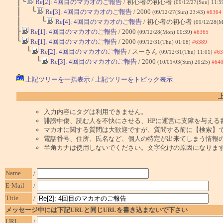
│└
Re[2]: 4回目のマカオのご報告
/ 初心者の初心者
(09/12/27(Sun) 11:5
│ └
Re[3]: 4回目のマカオのご報告
/ 2000
(09/12/27(Sun) 23:43)
#6364
│ └
Re[4]: 4回目のマカオのご報告
/ 初心者の初心者
(09/12/28(M
├
Re[1]: 4回目のマカオのご報告
/ 2000
(09/12/28(Mon) 00:39)
#6365
└
Re[1]: 4回目のマカオのご報告
/ 2000
(09/12/31(Thu) 01:08)
#6389
└
Re[2]: 4回目のマカオのご報告
/ スーさん
(09/12/31(Thu) 11:01)
#63
└
Re[3]: 4回目のマカオのご報告
/ 2000
(10/01/03(Sun) 20:25)
#64
上記ツリーを一括表示
/
上記ツリーをトピック表示
入力内容にタグは利用できません。
誹謗中傷、読む人を不快にさせる、HPに運営に支障を与える
マカオに関する質問は大歓迎ですが、質問する前に【検索】
電話番号、住所、氏名など、個人の特定が出来てしまう情報
半角カナは使用しないでください。文字化けの原因になりま
Name
/
E-Mail
/
Title
/
メッセージ中には下記URLと同じURLを書き込まないで下さい
URL
/