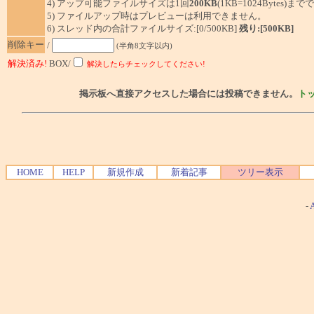
4) アップ可能ファイルサイズは1回
200KB
(1KB=1024Bytes)ま
5) ファイルアップ時はプレビューは利用できません。
6) スレッド内の合計ファイルサイズ:[0/500KB]
残り:[500KB]
削除キー
/
(半角8文字以内)
解決済み!
BOX/
解決したらチェックしてください!
掲示板へ直接アクセスした場合には投稿できません。
ト
HOME
HELP
新規作成
新着記事
ツリー表示
-
A