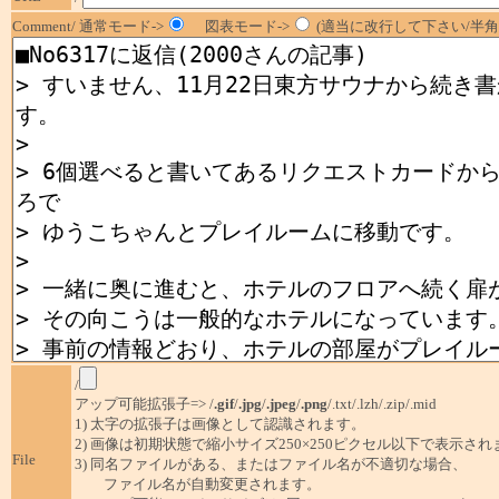
Comment/ 通常モード->
図表モード->
(適当に改行して下さい/半角1
/
アップ可能拡張子=> /
.gif
/
.jpg
/
.jpeg
/
.png
/.txt/.lzh/.zip/.mid
1) 太字の拡張子は画像として認識されます。
2) 画像は初期状態で縮小サイズ250×250ピクセル以下で表示され
File
3) 同名ファイルがある、またはファイル名が不適切な場合、
ファイル名が自動変更されます。