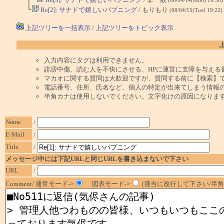
└
Re[2]: サナドで嬉しいパプニング
/ もりもり
(08/04/15(Tue) 19:22)
上記ツリーを一括表示
/
上記ツリーをトピック表示
入力内容にタグは利用できません。
誹謗中傷、読む人を不快にさせる、HPに運営に支障を与える
マカオに関する質問は大歓迎ですが、質問する前に【検索】
電話番号、住所、氏名など、個人の特定が出来てしまう情報
半角カナは使用しないでください。文字化けの原因になりま
Name
/
E-Mail
/
Title
/
メッセージ中には下記URLと同じURLを書き込まないで下さい
URL
/
Comment/ 通常モード->
図表モード->
(適当に改行して下さい/半角1