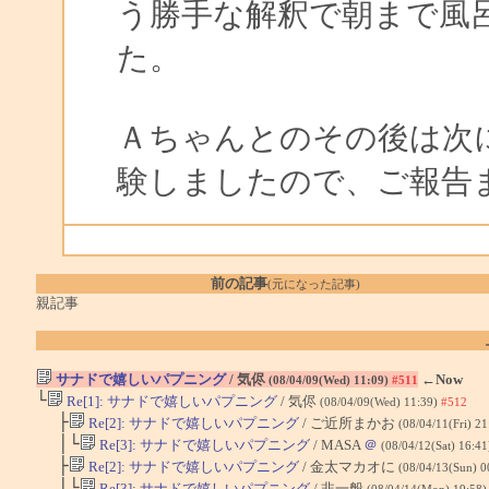
う勝手な解釈で朝まで風
た。
Ａちゃんとのその後は次
験しましたので、ご報告
前の記事
(元になった記事)
親記事
サナドで嬉しいパプニング
/ 気侭
←Now
(08/04/09(Wed) 11:09)
#511
└
Re[1]: サナドで嬉しいパプニング
/ 気侭
(08/04/09(Wed) 11:39)
#512
├
Re[2]: サナドで嬉しいパプニング
/ ご近所まかお
(08/04/11(Fri) 2
│└
Re[3]: サナドで嬉しいパプニング
/ MASA
＠
(08/04/12(Sat) 16:4
├
Re[2]: サナドで嬉しいパプニング
/ 金太マカオに
(08/04/13(Sun) 0
│└
Re[3]: サナドで嬉しいパプニング
/ 非一般
(08/04/14(Mon) 19:58