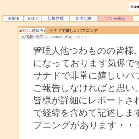
HOME
HELP
新規作成
新着記事
ツリー表示
■511
/ 親階層)
サナドで嬉しいパプニング
□投稿者/ 気侭
-(2008/04/09(Wed) 11:09:07)
管理人他つわものの皆様
になっております気侭で
サナドで非常に嬉しいパ
ご報告しなければと思い
皆様が詳細にレポートさ
で経緯を含めて記述しま
プニングがあります・・