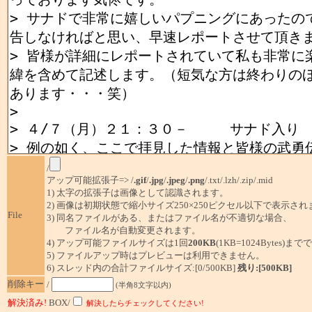
/
アップ可能拡張子=> /
.gif
/
.jpg
/
.jpeg
/
.png
/.txt/.lzh/.zip/.mid
1) 太字の拡張子は画像として認識されます。
2) 画像は初期状態で縮小サイズ250×250ピクセル以下で表示され
File
3) 同名ファイルがある、またはファイル名が不適切な場合、
ファイル名が自動変更されます。
4) アップ可能ファイルサイズは1回
200KB
(1KB=1024Bytes)ま
5) ファイルアップ時はプレビューは利用できません。
6) スレッド内の合計ファイルサイズ:[0/500KB]
残り:[500KB]
削除キー
/
(半角8文字以内)
解決済み!
BOX/
解決したらチェックしてください!