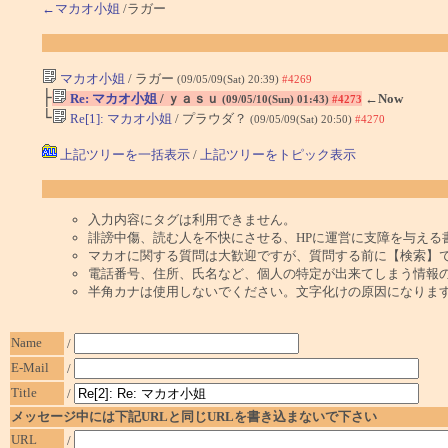
←マカオ小姐
/ラガー
マカオ小姐
/ ラガー
(09/05/09(Sat) 20:39)
#4269
├
Re: マカオ小姐
/ ｙａｓｕ
←Now
(09/05/10(Sun) 01:43)
#4273
└
Re[1]: マカオ小姐
/ プラウダ？
(09/05/09(Sat) 20:50)
#4270
上記ツリーを一括表示
/
上記ツリーをトピック表示
入力内容にタグは利用できません。
誹謗中傷、読む人を不快にさせる、HPに運営に支障を与える
マカオに関する質問は大歓迎ですが、質問する前に【検索】
電話番号、住所、氏名など、個人の特定が出来てしまう情報
半角カナは使用しないでください。文字化けの原因になりま
Name
/
E-Mail
/
Title
/
メッセージ中には下記URLと同じURLを書き込まないで下さい
URL
/