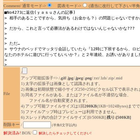
Comment/ 通常モード->
図表モード->
(適当に改行して下さい/半角1
/
アップ可能拡張子=> /
.gif
/
.jpg
/
.jpeg
/
.png
/.txt/.lzh/.zip/.mid
1) 太字の拡張子は画像として認識されます。
2) 画像は初期状態で縮小サイズ250×250ピクセル以下で表示され
File
3) 同名ファイルがある、またはファイル名が不適切な場合、
ファイル名が自動変更されます。
4) アップ可能ファイルサイズは1回
200KB
(1KB=1024Bytes)ま
5) ファイルアップ時はプレビューは利用できません。
6) スレッド内の合計ファイルサイズ:[0/500KB]
残り:[500KB]
削除キー
/
(半角8文字以内)
解決済み!
BOX/
解決したらチェックしてください!