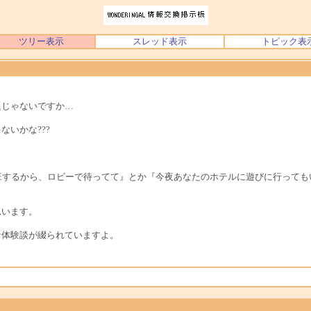
ツリー表示
スレッド表示
トピック表
題じゃないですか…
いかな???
班するから、ロビーで待ってて』とか『今夜あなたのホテルに遊びに行っても
思います。
な体験談が綴られていますよ。