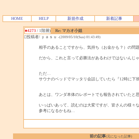
HOME
HELP
新規作成
新着記事
■4273
/ 1階層)
Re: マカオ小姐
□投稿者/ ｙａｓｕ
-(2009/05/10(Sun) 01:43:49)
相手のあることですから、気持ち（お金かも？）の問
だから、これと言って必勝法があるわけではないんじゃな
ただ…
サウナのベッドでマッタリ会話していたら『12時に下
あとは、ワンダ本体のレポートでも報告されていたと
いっぱいあって、読むのは大変ですが、皆さんの様々
参考になるかもね…
前の記事
(元になった記事)