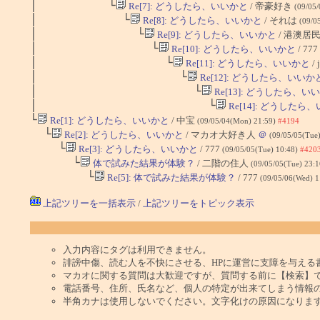
│ └
Re[7]: どうしたら、いいかと
/ 帝豪好き
(09/05/
│ └
Re[8]: どうしたら、いいかと
/ それは
(09/0
│ └
Re[9]: どうしたら、いいかと
/ 港澳居
│ └
Re[10]: どうしたら、いいかと
/ 777
│ └
Re[11]: どうしたら、いいかと
/ 
│ └
Re[12]: どうしたら、いいか
│ └
Re[13]: どうしたら、い
│ └
Re[14]: どうしたら
└
Re[1]: どうしたら、いいかと
/ 中宝
(09/05/04(Mon) 21:59)
#4194
└
Re[2]: どうしたら、いいかと
/ マカオ大好き人
＠
(09/05/05(Tue
└
Re[3]: どうしたら、いいかと
/ 777
(09/05/05(Tue) 10:48)
#420
└
体で試みた結果が体験？
/ 二階の住人
(09/05/05(Tue) 23:
└
Re[5]: 体で試みた結果が体験？
/ 777
(09/05/06(Wed) 
上記ツリーを一括表示
/
上記ツリーをトピック表示
入力内容にタグは利用できません。
誹謗中傷、読む人を不快にさせる、HPに運営に支障を与える
マカオに関する質問は大歓迎ですが、質問する前に【検索】
電話番号、住所、氏名など、個人の特定が出来てしまう情報
半角カナは使用しないでください。文字化けの原因になりま