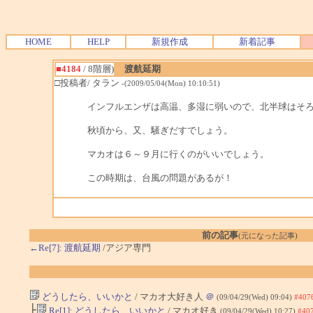
HOME
HELP
新規作成
新着記事
■4184
/ 8階層)
渡航延期
□投稿者/ タラン
-(2009/05/04(Mon) 10:10:51)
インフルエンザは高温、多湿に弱いので、北半球はそ
秋頃から、又、騒ぎだすでしょう。
マカオは６～９月に行くのがいいでしょう。
この時期は、台風の問題があるが！
前の記事
(元になった記事)
←Re[7]: 渡航延期
/アジア専門
どうしたら、いいかと
/ マカオ大好き人
＠
(09/04/29(Wed) 09:04)
#407
├
Re[1]: どうしたら、いいかと
/ マカオ好き
(09/04/29(Wed) 10:27)
#40