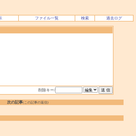
示
ファイル一覧
検索
過去ログ
削除キー/
次の記事
(この記事の返信)