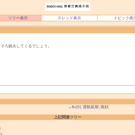
ツリー表示
スレッド表示
トピック表
ろそろ鎮火してくるでしょう。
→Re[9]: 渡航延期
/真顔
上記関連ツリー
6
79