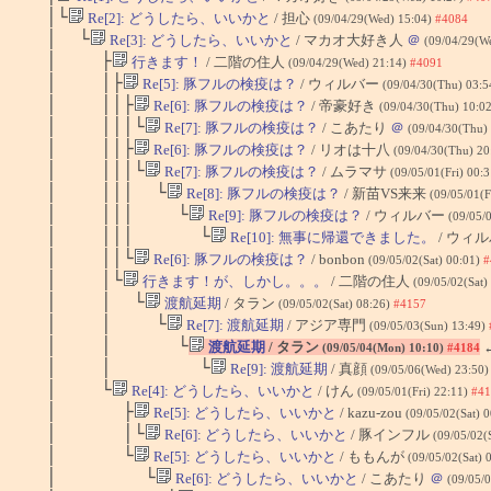
│└
Re[2]: どうしたら、いいかと
/ 担心
(09/04/29(Wed) 15:04)
#4084
│ └
Re[3]: どうしたら、いいかと
/ マカオ大好き人
＠
(09/04/29(W
│ ├
行きます！
/ 二階の住人
(09/04/29(Wed) 21:14)
#4091
│ │├
Re[5]: 豚フルの検疫は？
/ ウィルバー
(09/04/30(Thu) 03:
│ ││├
Re[6]: 豚フルの検疫は？
/ 帝豪好き
(09/04/30(Thu) 10:0
│ │││└
Re[7]: 豚フルの検疫は？
/ こあたり
＠
(09/04/30(Thu)
│ ││├
Re[6]: 豚フルの検疫は？
/ リオは十八
(09/04/30(Thu) 20
│ │││└
Re[7]: 豚フルの検疫は？
/ ムラマサ
(09/05/01(Fri) 00:
│ │││ └
Re[8]: 豚フルの検疫は？
/ 新苗VS来来
(09/05/01(F
│ │││ └
Re[9]: 豚フルの検疫は？
/ ウィルバー
(09/05/
│ │││ └
Re[10]: 無事に帰還できました。
/ ウィ
│ ││└
Re[6]: 豚フルの検疫は？
/ bonbon
(09/05/02(Sat) 00:01)
#
│ │└
行きます！が、しかし。。。
/ 二階の住人
(09/05/02(Sat)
│ │ └
渡航延期
/ タラン
(09/05/02(Sat) 08:26)
#4157
│ │ └
Re[7]: 渡航延期
/ アジア専門
(09/05/03(Sun) 13:49)
│ │ └
渡航延期
/ タラン
(09/05/04(Mon) 10:10)
#4184
│ │ └
Re[9]: 渡航延期
/ 真顔
(09/05/06(Wed) 23:50
│ └
Re[4]: どうしたら、いいかと
/ けん
(09/05/01(Fri) 22:11)
#41
│ ├
Re[5]: どうしたら、いいかと
/ kazu-zou
(09/05/02(Sat) 
│ │└
Re[6]: どうしたら、いいかと
/ 豚インフル
(09/05/02(
│ └
Re[5]: どうしたら、いいかと
/ ももんが
(09/05/02(Sat) 
│ └
Re[6]: どうしたら、いいかと
/ こあたり
＠
(09/05/0