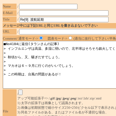
Name
/
E-Mail
/
Title
/
メッセージ中には下記URLと同じURLを書き込まないで下さい
URL
/
Comment/ 通常モード->
図表モード->
(適当に改行して下さい/半角1
/
アップ可能拡張子=> /
.gif
/
.jpg
/
.jpeg
/
.png
/.txt/.lzh/.zip/.mid
1) 太字の拡張子は画像として認識されます。
2) 画像は初期状態で縮小サイズ250×250ピクセル以下で表示され
File
3) 同名ファイルがある、またはファイル名が不適切な場合、