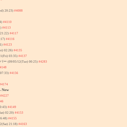
ed) 20:23)
#4088
54)
#4110
2)
#4113
 21:22)
#4117
:17)
#4116
31)
#4123
ri) 02:26)
#4135
01(Fri) 03:35)
#4137
ルバー
(09/05/12(Tue) 00:25)
#4283
4148
 07:33)
#4156
#4174
←Now
)
#4227
46
00:43)
#4149
Sat) 02:20)
#4153
06:48)
#4155
2(Sat) 21:18)
#4163