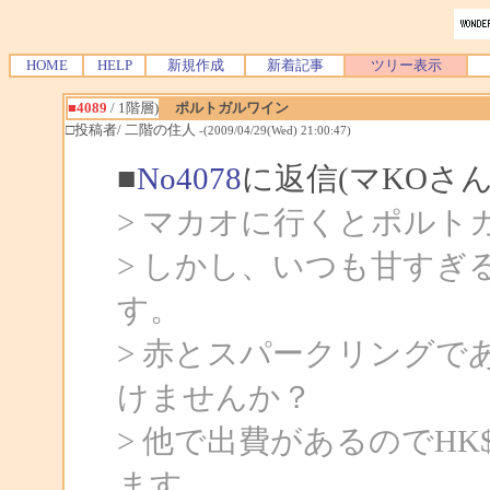
HOME
HELP
新規作成
新着記事
ツリー表示
■4089
/ 1階層)
ポルトガルワイン
□投稿者/ 二階の住人
-(2009/04/29(Wed) 21:00:47)
■
No4078
に返信(マKOさん
> マカオに行くとポル
> しかし、いつも甘すぎ
す。
> 赤とスパークリングで
けませんか？
> 他で出費があるのでHK$
ます。