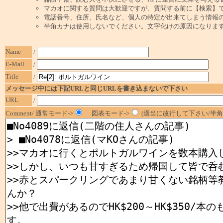
マカオに関する質問は大歓迎ですが、質問する前に【検索】
電話番号、住所、氏名など、個人の特定が出来てしまう情報
半角カナは使用しないでください。文字化けの原因になりま
Name
/
E-Mail
/
Title
/
メッセージ中には下記URLと同じURLを書き込まないで下さい
URL
/
Comment/ 通常モード->
図表モード->
(適当に改行して下さい/半角1