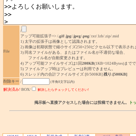
/
アップ可能拡張子=> /
.gif
/
.jpg
/
.jpeg
/
.png
/.txt/.lzh/.zip/.mid
1) 太字の拡張子は画像として認識されます。
2) 画像は初期状態で縮小サイズ250×250ピクセル以下で表示され
File
3) 同名ファイルがある、またはファイル名が不適切な場合、
ファイル名が自動変更されます。
4) アップ可能ファイルサイズは1回
200KB
(1KB=1024Bytes)ま
5) ファイルアップ時はプレビューは利用できません。
6) スレッド内の合計ファイルサイズ:[0/500KB]
残り:[500KB]
削除キー
/
(半角8文字以内)
解決済み!
BOX/
解決したらチェックしてください!
掲示板へ直接アクセスした場合には投稿できません。
ト