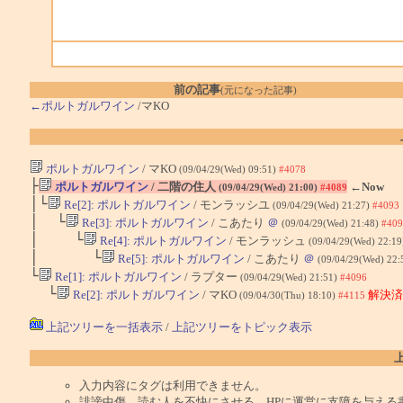
前の記事
(元になった記事)
←ポルトガルワイン
/マKO
ポルトガルワイン
/ マKO
(09/04/29(Wed) 09:51)
#4078
├
ポルトガルワイン
/ 二階の住人
←Now
(09/04/29(Wed) 21:00)
#4089
│└
Re[2]: ポルトガルワイン
/ モンラッシユ
(09/04/29(Wed) 21:27)
#4093
│ └
Re[3]: ポルトガルワイン
/ こあたり
＠
(09/04/29(Wed) 21:48)
#409
│ └
Re[4]: ポルトガルワイン
/ モンラッシュ
(09/04/29(Wed) 22:1
│ └
Re[5]: ポルトガルワイン
/ こあたり
＠
(09/04/29(Wed) 22:
└
Re[1]: ポルトガルワイン
/ ラプター
(09/04/29(Wed) 21:51)
#4096
└
Re[2]: ポルトガルワイン
/ マKO
解決済
(09/04/30(Thu) 18:10)
#4115
上記ツリーを一括表示
/
上記ツリーをトピック表示
入力内容にタグは利用できません。
誹謗中傷、読む人を不快にさせる、HPに運営に支障を与える