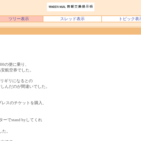
ツリー表示
スレッド表示
トピック表
00の便に乗り、
た格安航空券でした。
ギリギリになるとの
惜しんだのが間違いでした。
プレスのチケットを購入、
でstand byしてくれ
した。