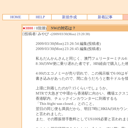
HOME
HELP
新規作成
新着記事
■3800
/ 8階層)
NWの対応は？
□投稿者/ みやび
-(2009/03/30(Mon) 23:20:38)
2009/03/30(Mon) 23:26:54 編集(投稿者)
2009/03/30(Mon) 23:26:45 編集(投稿者)
私もだんかんさんと同じく、澳門フェリーターミナル6:
8:30のNW便に乗り遅れた者です。HIS経由で購入し
4:00のエコノミーが売り切れで、この掲示板で6:00は
書き込みがあったので、間に合うだろうと数十ドルを
上環に到着したのが7:15くらいでしょうか。
MTRで大急ぎで中環から香港駅に向かい、機場エクス
香港駅内、チェックインカウンターに到着するも
「This fright was closed.」とのこと。
翌日の同じ便も満員だから、明日7時にHKIAのHカウンター
と言われました。
また、その際振替手数料としてUS100$必要と言われま