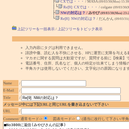
├
CXでは・・・
/ MASA
(09/03/30(Mon) 15:3
│└
Re[9]: CXでは・・・
/ colgate
(09/03/30(
├
NWの対応は？
/ みやび
(09/03/30(Mon) 23:
└
Re[8]: NWの対応は？
/ だんかん
(09/03/31
上記ツリーを一括表示
/
上記ツリーをトピック表示
入力内容にタグは利用できません。
誹謗中傷、読む人を不快にさせる、HPに運営に支障を与える
マカオに関する質問は大歓迎ですが、質問する前に【検索】
電話番号、住所、氏名など、個人の特定が出来てしまう情報
半角カナは使用しないでください。文字化けの原因になりま
Name
/
E-Mail
/
Title
/
メッセージ中には下記URLと同じURLを書き込まないで下さい
URL
/
Comment/ 通常モード->
図表モード->
(適当に改行して下さい/半角1