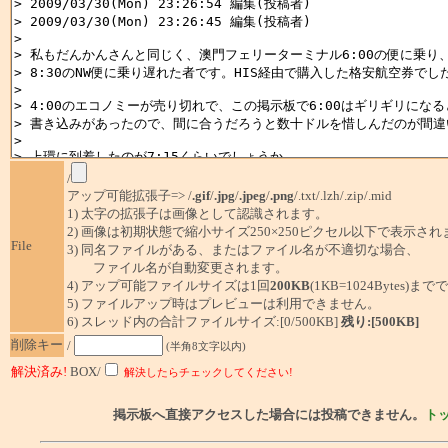
/
アップ可能拡張子=> /
.gif
/
.jpg
/
.jpeg
/
.png
/.txt/.lzh/.zip/.mid
1) 太字の拡張子は画像として認識されます。
2) 画像は初期状態で縮小サイズ250×250ピクセル以下で表示され
File
3) 同名ファイルがある、またはファイル名が不適切な場合、
ファイル名が自動変更されます。
4) アップ可能ファイルサイズは1回
200KB
(1KB=1024Bytes)ま
5) ファイルアップ時はプレビューは利用できません。
6) スレッド内の合計ファイルサイズ:[0/500KB]
残り:[500KB]
削除キー
/
(半角8文字以内)
解決済み!
BOX/
解決したらチェックしてください!
掲示板へ直接アクセスした場合には投稿できません。
ト