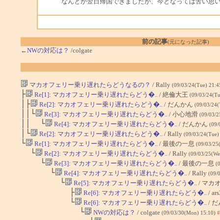
なんとか翌日帰国できましたが、今となっては苦い思
前の記事
(元になった記事)
←NWの対応は？
/colgate
マカオフェリー乗り遅れたらどうなるの？
/ Rally
(09/03/24(Tue) 21:
├
Re[1]: マカオフェリー乗り遅れたらどう�..
/ 絶倫大王
(09/03/24(Tu
│├
Re[2]: マカオフェリー乗り遅れたらどう�..
/ だんかん
(09/03/24(
││└
Re[3]: マカオフェリー乗り遅れたらどう�..
/ 小心地滑
(09/03/2
││ └
Re[4]: マカオフェリー乗り遅れたらどう�..
/ だんかん
(09/
│└
Re[2]: マカオフェリー乗り遅れたらどう�..
/ Rally
(09/03/24(Tue)
└
Re[1]: マカオフェリー乗り遅れたらどう�..
/ 最後の一息
(09/03/25
└
Re[2]: マカオフェリー乗り遅れたらどう�..
/ Rally
(09/03/25(We
└
Re[3]: マカオフェリー乗り遅れたらどう�..
/ 最後の一息
(
└
Re[4]: マカオフェリー乗り遅れたらどう�..
/ Rally
(09/
└
Re[5]: マカオフェリー乗り遅れたらどう�..
/ マカ
├
Re[6]: マカオフェリー乗り遅れたらどう�..
/ ar
└
Re[6]: マカオフェリー乗り遅れたらどう�..
/ 
└
NWの対応は？
/ colgate
(09/03/30(Mon) 15:10)
#