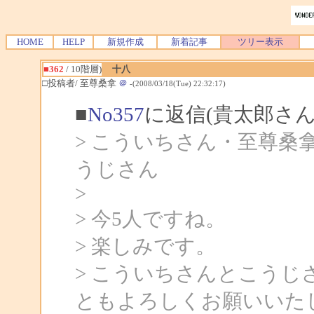
HOME
HELP
新規作成
新着記事
ツリー表示
■362
/ 10階層)
十八
□投稿者/ 至尊桑拿
＠
-(2008/03/18(Tue) 22:32:17)
■
No357
に返信(貴太郎さん
> こういちさん・至尊桑拿さん・
うじさん
>
> 今5人ですね。
> 楽しみです。
> こういちさんとこう
ともよろしくお願いいた