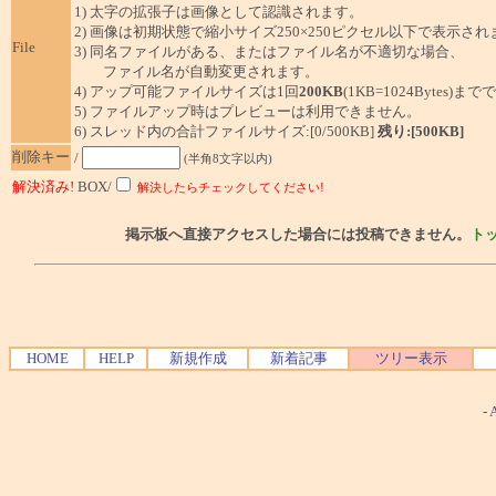
1) 太字の拡張子は画像として認識されます。
2) 画像は初期状態で縮小サイズ250×250ピクセル以下で表示され
File
3) 同名ファイルがある、またはファイル名が不適切な場合、
ファイル名が自動変更されます。
4) アップ可能ファイルサイズは1回
200KB
(1KB=1024Bytes)ま
5) ファイルアップ時はプレビューは利用できません。
6) スレッド内の合計ファイルサイズ:[0/500KB]
残り:[500KB]
削除キー
/
(半角8文字以内)
解決済み!
BOX/
解決したらチェックしてください!
掲示板へ直接アクセスした場合には投稿できません。
ト
HOME
HELP
新規作成
新着記事
ツリー表示
-
A