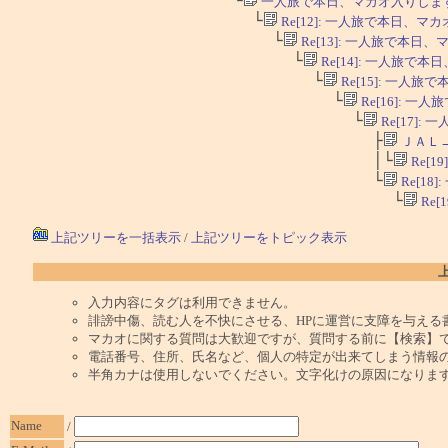
└
一人旅で本日、マカオ入りしま
└
Re[12]: 一人旅で本日、マ
└
Re[13]: 一人旅で本日
└
Re[14]: 一人旅で
└
Re[15]: 一人
└
Re[16]: 
└
Re[17]
├
ＪＡＬ
│└
Re[1
└
Re[1
└
Re
上記ツリーを一括表示
/
上記ツリーをトピック表示
入力内容にタグは利用できません。
誹謗中傷、読む人を不快にさせる、HPに運営に支障を与える
マカオに関する質問は大歓迎ですが、質問する前に【検索】
電話番号、住所、氏名など、個人の特定が出来てしまう情報
半角カナは使用しないでください。文字化けの原因になりま
Name
/