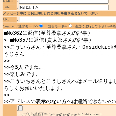
E-Mail
/
Title
/
メッセージ中には下記URLと同じURLを書き込まないで下さい
URL
/
Comment/ 通常モード->
図表モード->
(適当に改行して下さい/半角1
/
アップ可能拡張子=> /
.gif
/
.jpg
/
.jpeg
/
.png
/.txt/.lzh/.zip/.mid