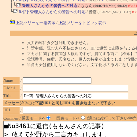
│└
管理人さんからの警告への対応
/ ももん
(09/02/16(Mon) 00:32)
#346
└
Re[3]: 管理人さんからの警告への対応
/ 憂慮
(09/02/23(Mon) 01:37)
#3
上記ツリーを一括表示
/
上記ツリーをトピック表示
入力内容にタグは利用できません。
誹謗中傷、読む人を不快にさせる、HPに運営に支障を与える
マカオに関する質問は大歓迎ですが、質問する前に【検索】
電話番号、住所、氏名など、個人の特定が出来てしまう情報
半角カナは使用しないでください。文字化けの原因になりま
Name
/
E-Mail
/
Title
/
メッセージ中には下記URLと同じURLを書き込まないで下さい
URL
/
Comment/ 通常モード->
図表モード->
(適当に改行して下さい/半角1