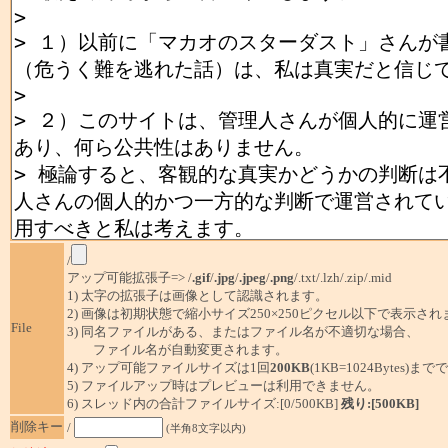
/
アップ可能拡張子=> /
.gif
/
.jpg
/
.jpeg
/
.png
/.txt/.lzh/.zip/.mid
1) 太字の拡張子は画像として認識されます。
2) 画像は初期状態で縮小サイズ250×250ピクセル以下で表示され
File
3) 同名ファイルがある、またはファイル名が不適切な場合、
ファイル名が自動変更されます。
4) アップ可能ファイルサイズは1回
200KB
(1KB=1024Bytes)ま
5) ファイルアップ時はプレビューは利用できません。
6) スレッド内の合計ファイルサイズ:[0/500KB]
残り:[500KB]
削除キー
/
(半角8文字以内)