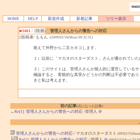
HOME
HELP
新規作成
新着記事
ツリー表示
■3461
/ 2階層)
管理人さんからの警告への対応
□投稿者/ ももん
-(2009/02/16(Mon) 00:32:31)
敢えて外野から二言カキコします。
１）以前に「マカオのスターダスト」さんが書かれていた
２）このサイトは、管理人さんが個人的に運営しているサ
極論すると、客観的な真実かどうかの判断は不必要であり
きと私は考えます。
前の記事
(元になった記事)
←Re[1]: 管理人さんからの警告への対応
/管理人
＠
管理人さんからの警告への対応
/ マカオのスターダスト
(09/02/15(Sun
├
Re[1]: 管理人さんからの警告への対応
/ 管理人
＠
(09/02/15(Sun) 23:3