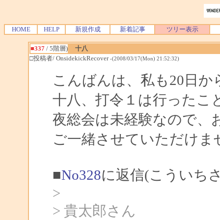
HOME
HELP
新規作成
新着記事
ツリー表示
■337
/ 5階層)
十八
□投稿者/ OnsidekickRecover
-(2008/03/17(Mon) 21:52:32)
こんばんは、私も20日か
十八、打令１は行ったこ
夜総会は未経験なので、
ご一緒させていただけま
■
No328
に返信(こういちさ
>
> 貴太郎さん