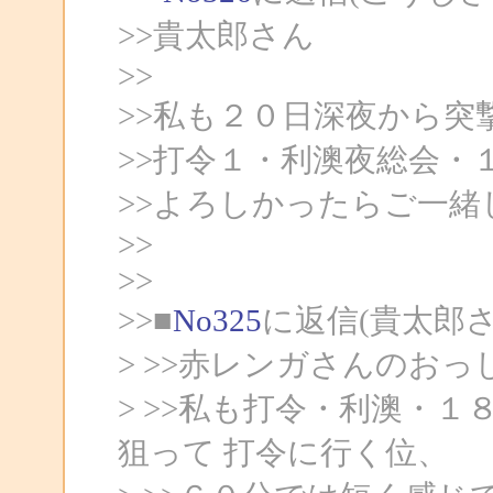
>>貴太郎さん
>>
>>私も２０日深夜から突
>>打令１・利澳夜総会・
>>よろしかったらご一緒
>>
>>
>>■
No325
に返信(貴太郎
> >>赤レンガさんのお
> >>私も打令・利澳・
狙って 打令に行く位、