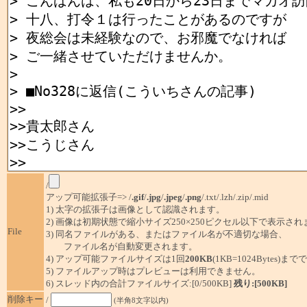
/
アップ可能拡張子=> /
.gif
/
.jpg
/
.jpeg
/
.png
/.txt/.lzh/.zip/.mid
1) 太字の拡張子は画像として認識されます。
2) 画像は初期状態で縮小サイズ250×250ピクセル以下で表示され
File
3) 同名ファイルがある、またはファイル名が不適切な場合、
ファイル名が自動変更されます。
4) アップ可能ファイルサイズは1回
200KB
(1KB=1024Bytes)ま
5) ファイルアップ時はプレビューは利用できません。
6) スレッド内の合計ファイルサイズ:[0/500KB]
残り:[500KB]
削除キー
/
(半角8文字以内)