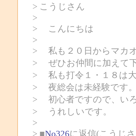
> こうじさん
>
> こんにちは
>
> 私も２０日からマカ
> ぜひお仲間に加えて
> 私も打令１・１８は
> 夜総会は未経験です
> 初心者ですので、い
> うれしいです。
>
> ■
No326
に返信(こうじさ