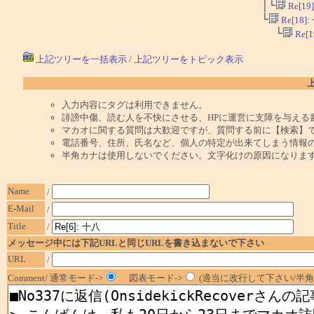
│└
Re[1
└
Re[1
└
Re
上記ツリーを一括表示
/
上記ツリーをトピック表示
入力内容にタグは利用できません。
誹謗中傷、読む人を不快にさせる、HPに運営に支障を与える
マカオに関する質問は大歓迎ですが、質問する前に【検索】
電話番号、住所、氏名など、個人の特定が出来てしまう情報
半角カナは使用しないでください。文字化けの原因になりま
Name
/
E-Mail
/
Title
/
メッセージ中には下記URLと同じURLを書き込まないで下さい
URL
/
Comment/ 通常モード->
図表モード->
(適当に改行して下さい/半角1