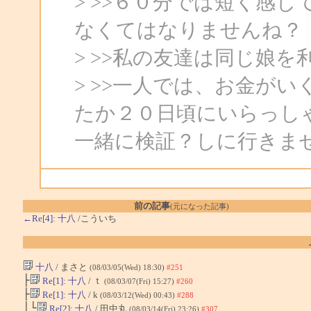
> >>６０分では短く感
なくてはなりませんね？
> >>私の友達は同じ娘
> >>一人では、お金が
たか２０日頃にいらっし
一緒に検証？しに行きま
前の記事
(元になった記事)
←Re[4]: 十八
/こういち
十八
/ まさと
(08/03/05(Wed) 18:30)
#251
├
Re[1]: 十八
/ ｔ
(08/03/07(Fri) 15:27)
#260
├
Re[1]: 十八
/ k
(08/03/12(Wed) 00:43)
#288
│└
Re[2]: 十八
/ 田中丸
(08/03/14(Fri) 23:26)
#307