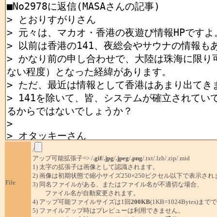
/
アップ可能拡張子=> /
.gif
/
.jpg
/
.jpeg
/
.png
/.txt/.lzh/.zip/.mid
1) 太字の拡張子は画像として認識されます。
2) 画像は初期状態で縮小サイズ250×250ピクセル以下で表示され
File
3) 同名ファイルがある、またはファイル名が不適切な場合、
ファイル名が自動変更されます。
4) アップ可能ファイルサイズは1回
200KB
(1KB=1024Bytes)ま
5) ファイルアップ時はプレビューは利用できません。