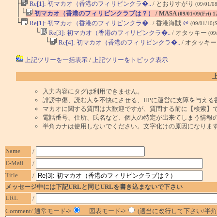
├
Re[1]: 初マカオ（香港のフィリピンクラ�..
/ とおりすがり
(09/01/0
│└
初マカオ（香港のフィリピンクラブは？）
/ MASA
(09/01/09(Fri) 
└
Re[1]: 初マカオ（香港のフィリピンクラ�..
/ 香港海賊
＠
(09/01/10(S
└
Re[3]: 初マカオ（香港のフィリピンクラ�..
/ オタッキー
(09
└
Re[4]: 初マカオ（香港のフィリピンクラ�..
/ オタッキ
上記ツリーを一括表示
/
上記ツリーをトピック表示
入力内容にタグは利用できません。
誹謗中傷、読む人を不快にさせる、HPに運営に支障を与える
マカオに関する質問は大歓迎ですが、質問する前に【検索】
電話番号、住所、氏名など、個人の特定が出来てしまう情報
半角カナは使用しないでください。文字化けの原因になりま
Name
/
E-Mail
/
Title
/
メッセージ中には下記URLと同じURLを書き込まないで下さい
URL
/
Comment/ 通常モード->
図表モード->
(適当に改行して下さい/半角1