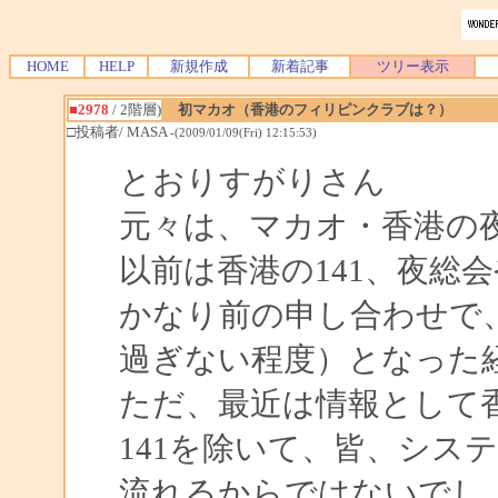
HOME
HELP
新規作成
新着記事
ツリー表示
■2978
/ 2階層)
初マカオ（香港のフィリピンクラブは？）
□投稿者/ MASA
-(2009/01/09(Fri) 12:15:53)
とおりすがりさん
元々は、マカオ・香港の夜
以前は香港の141、夜総
かなり前の申し合わせで
過ぎない程度）となった
ただ、最近は情報として
141を除いて、皆、シス
流れるからではないでし