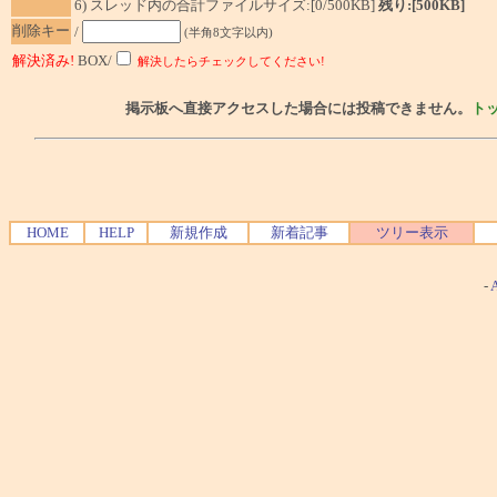
6) スレッド内の合計ファイルサイズ:[0/500KB]
残り:[500KB]
削除キー
/
(半角8文字以内)
解決済み!
BOX/
解決したらチェックしてください!
掲示板へ直接アクセスした場合には投稿できません。
ト
HOME
HELP
新規作成
新着記事
ツリー表示
-
A