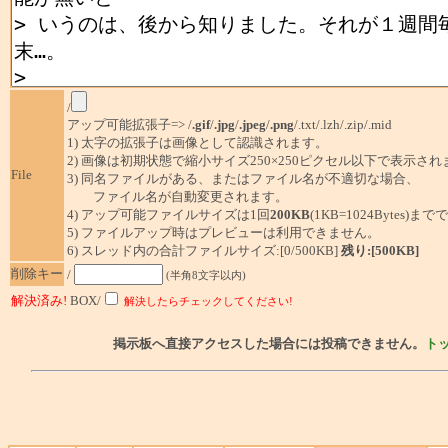
/
アップ可能拡張子=> /
.gif
/
.jpg
/
.jpeg
/
.png
/.txt/.lzh/.zip/.mid
1) 太字の拡張子は画像として認識されます。
2) 画像は初期状態で縮小サイズ250×250ピクセル以下で表示され
File
3) 同名ファイルがある、またはファイル名が不適切な場合、
ファイル名が自動変更されます。
4) アップ可能ファイルサイズは1回
200KB
(1KB=1024Bytes)ま
5) ファイルアップ時はプレビューは利用できません。
6) スレッド内の合計ファイルサイズ:[0/500KB]
残り:[500KB]
削除キー
/
(半角8文字以内)
解決済み!
BOX/
解決したらチェックしてください!
掲示板へ直接アクセスした場合には投稿できません。
ト