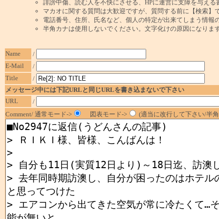
誹謗中傷、読む人を不快にさせる、HPに運営に支障を与える
マカオに関する質問は大歓迎ですが、質問する前に【検索】
電話番号、住所、氏名など、個人の特定が出来てしまう情報
半角カナは使用しないでください。文字化けの原因になりま
Name
/
E-Mail
/
Title
/
メッセージ中には下記URLと同じURLを書き込まないで下さい
URL
/
Comment/ 通常モード->
図表モード->
(適当に改行して下さい/半角1