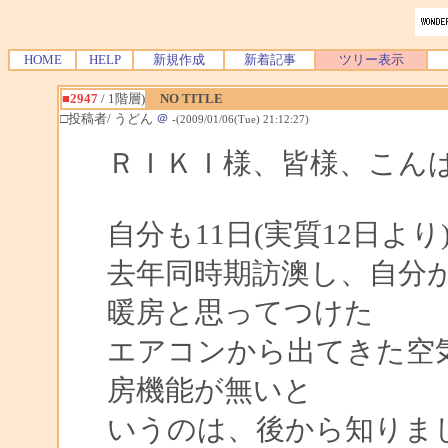
HOME
HELP
新規作成
新着記事
ツリー表示
■2947
/ 1階層)
NO TITLE
□投稿者/ うどん
＠
-(2009/01/06(Tue) 21:12:27)
ＲＩＫＩ様、皆様、こん
自分も11日(実質12日よ
去年同時期訪澳し、自分
暖房と思ってつけた
エアコンから出てきた空
房機能が無いと
いうのは、後から知りま