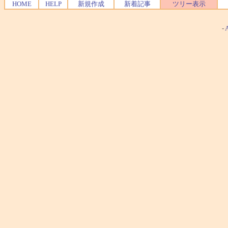
HOME
HELP
新規作成
新着記事
ツリー表示
-
A