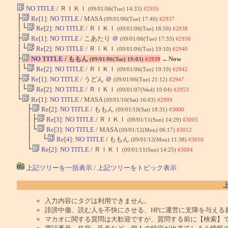
NO TITLE
/ ＲＩＫＩ
(09/01/06(Tue) 14:33)
#2935
├
Re[1]: NO TITLE
/ MASA
(09/01/06(Tue) 17:40)
#2937
│└
Re[2]: NO TITLE
/ ＲＩＫＩ
(09/01/06(Tue) 18:59)
#2938
├
Re[1]: NO TITLE
/ こあたり
＠
(09/01/06(Tue) 17:33)
#2936
│└
Re[2]: NO TITLE
/ ＲＩＫＩ
(09/01/06(Tue) 19:10)
#2940
├
NO TITLE
/ ももん
←Now
(09/01/06(Tue) 19:03)
#2939
│└
Re[2]: NO TITLE
/ ＲＩＫＩ
(09/01/06(Tue) 19:19)
#2942
├
Re[1]: NO TITLE
/ うどん
＠
(09/01/06(Tue) 21:12)
#2947
│└
Re[2]: NO TITLE
/ ＲＩＫＩ
(09/01/07(Wed) 10:04)
#2953
└
Re[1]: NO TITLE
/ MASA
(09/01/10(Sat) 16:03)
#2999
├
Re[2]: NO TITLE
/ ももん
(09/01/10(Sat) 18:31)
#3000
│├
Re[3]: NO TITLE
/ ＲＩＫＩ
(09/01/11(Sun) 14:29)
#3005
│└
Re[3]: NO TITLE
/ MASA
(09/01/12(Mon) 06:17)
#3012
│ └
Re[4]: NO TITLE
/ ももん
(09/01/12(Mon) 11:38)
#3016
└
Re[2]: NO TITLE
/ ＲＩＫＩ
(09/01/11(Sun) 14:25)
#3004
上記ツリーを一括表示
/
上記ツリーをトピック表示
入力内容にタグは利用できません。
誹謗中傷、読む人を不快にさせる、HPに運営に支障を与える
マカオに関する質問は大歓迎ですが、質問する前に【検索】