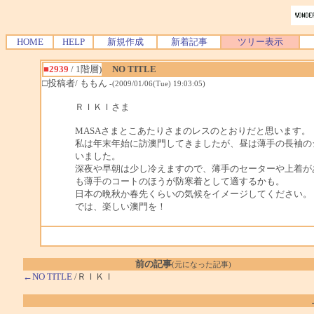
HOME
HELP
新規作成
新着記事
ツリー表示
■2939
/ 1階層)
NO TITLE
□投稿者/ ももん
-(2009/01/06(Tue) 19:03:05)
ＲＩＫＩさま
MASAさまとこあたりさまのレスのとおりだと思います。
私は年末年始に訪澳門してきましたが、昼は薄手の長袖の
いました。
深夜や早朝は少し冷えますので、薄手のセーターや上着が
も薄手のコートのほうが防寒着として適するかも。
日本の晩秋か春先くらいの気候をイメージしてください。
では、楽しい澳門を！
前の記事
(元になった記事)
←NO TITLE
/ＲＩＫＩ