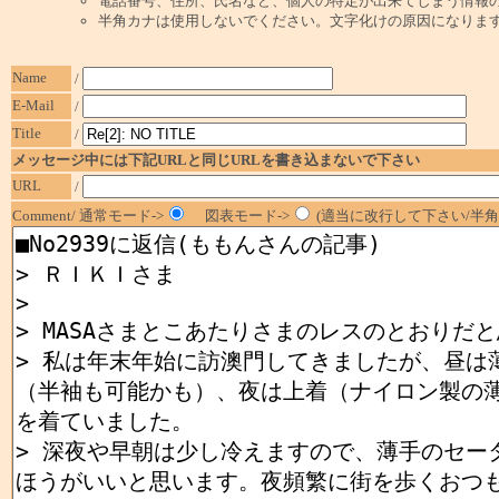
電話番号、住所、氏名など、個人の特定が出来てしまう情報
半角カナは使用しないでください。文字化けの原因になりま
Name
/
E-Mail
/
Title
/
メッセージ中には下記URLと同じURLを書き込まないで下さい
URL
/
Comment/ 通常モード->
図表モード->
(適当に改行して下さい/半角1