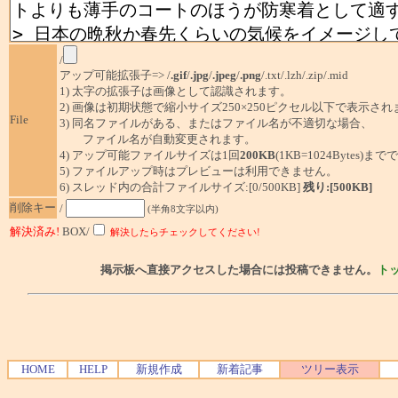
/
アップ可能拡張子=> /
.gif
/
.jpg
/
.jpeg
/
.png
/.txt/.lzh/.zip/.mid
1) 太字の拡張子は画像として認識されます。
2) 画像は初期状態で縮小サイズ250×250ピクセル以下で表示され
File
3) 同名ファイルがある、またはファイル名が不適切な場合、
ファイル名が自動変更されます。
4) アップ可能ファイルサイズは1回
200KB
(1KB=1024Bytes)ま
5) ファイルアップ時はプレビューは利用できません。
6) スレッド内の合計ファイルサイズ:[0/500KB]
残り:[500KB]
削除キー
/
(半角8文字以内)
解決済み!
BOX/
解決したらチェックしてください!
掲示板へ直接アクセスした場合には投稿できません。
ト
HOME
HELP
新規作成
新着記事
ツリー表示