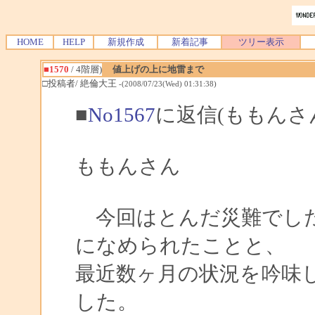
HOME
HELP
新規作成
新着記事
ツリー表示
■1570
/ 4階層)
値上げの上に地雷まで
□投稿者/ 絶倫大王
-(2008/07/23(Wed) 01:31:38)
■
No1567
に返信(ももんさ
ももんさん
今回はとんだ災難でした
になめられたことと、
最近数ヶ月の状況を吟味
した。