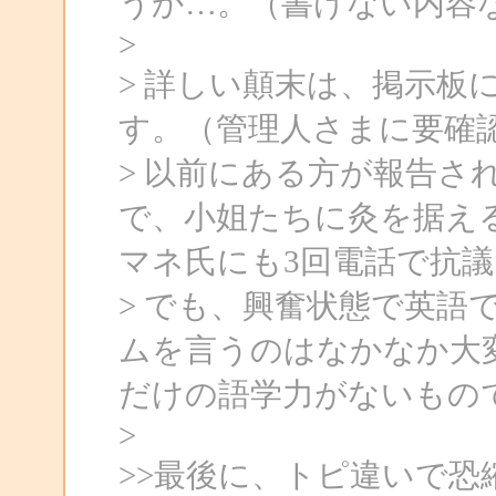
うか…。（書けない内容
>
> 詳しい顛末は、掲示板
す。（管理人さまに要確
> 以前にある方が報告さ
で、小姐たちに灸を据え
マネ氏にも3回電話で抗
> でも、興奮状態で英語
ムを言うのはなかなか大
だけの語学力がないもので.
>
>>最後に、トピ違いで