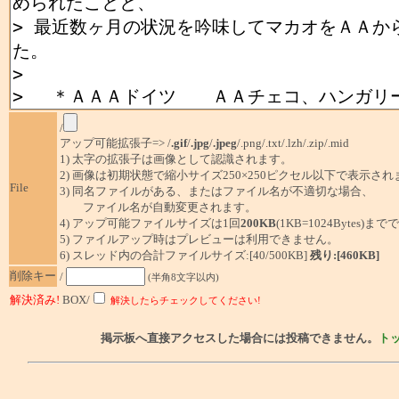
/
アップ可能拡張子=> /
.gif
/
.jpg
/
.jpeg
/.png/.txt/.lzh/.zip/.mid
1) 太字の拡張子は画像として認識されます。
2) 画像は初期状態で縮小サイズ250×250ピクセル以下で表示され
File
3) 同名ファイルがある、またはファイル名が不適切な場合、
ファイル名が自動変更されます。
4) アップ可能ファイルサイズは1回
200KB
(1KB=1024Bytes)ま
5) ファイルアップ時はプレビューは利用できません。
6) スレッド内の合計ファイルサイズ:[40/500KB]
残り:[460KB]
削除キー
/
(半角8文字以内)
解決済み!
BOX/
解決したらチェックしてください!
掲示板へ直接アクセスした場合には投稿できません。
ト