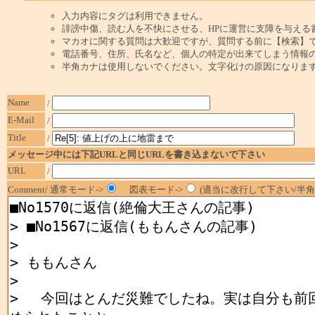
入力内容にタグは利用できません。
誹謗中傷、読む人を不快にさせる、HPに運営に支障を与える
マカオに関する質問は大歓迎ですが、質問する前に【検索】
電話番号、住所、氏名など、個人の特定が出来てしまう情報
半角カナは使用しないでください。文字化けの原因になりま
Name
/
E-Mail
/
Title
/
メッセージ中には下記URLと同じURLを書き込まないで下さい
URL
/
Comment/ 通常モード->
図表モード->
(適当に改行して下さい/半角1