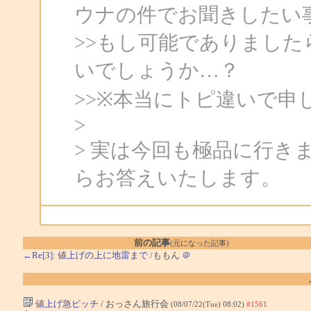
ウナの件でお聞きしたい
>>もし可能でありまし
いでしょうか…？
>>※本当にトピ違いで申
>
> 実は今回も極品に行き
らお答えいたします。
前の記事
(元になった記事)
←Re[3]: 値上げの上に地雷まで
/ももん
＠
値上げ急ピッチ
/ おっさん旅行会
(08/07/22(Tue) 08:02)
#1561