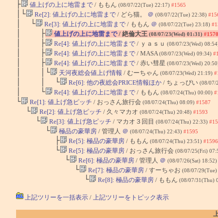
├
値上げの上に地雷まで
/ ももん
(08/07/22(Tue) 22:17)
#1565
│└
Re[2]: 値上げの上に地雷まで
/ どら猫。
＠
(08/07/22(Tue) 22:38)
#15
│ └
Re[3]: 値上げの上に地雷まで
/ ももん
＠
(08/07/22(Tue) 23:18)
#1
│ ├
値上げの上に地雷まで
/ 絶倫大王
(08/07/23(Wed) 01:31)
#157
│ ├
Re[4]: 値上げの上に地雷まで
/ ｙａｓｕ
(08/07/23(Wed) 08:5
│ ├
Re[4]: 値上げの上に地雷まで
/ MASA
(08/07/23(Wed) 09:34)
#
│ ├
Re[4]: 値上げの上に地雷まで
/ 赤い彗星
(08/07/23(Wed) 20:5
│ │└
天河夜総会値上げ情報
/ むーちゃん
(08/07/23(Wed) 21:19)
#
│ │ └
Re[6]: 他の夜総会PRICE情報ほか
/ ちょっぴい
(08/07/
│ └
Re[4]: 値上げの上に地雷まで
/ ももん
(08/07/24(Thu) 00:00)
#
└
Re[1]: 値上げ急ピッチ
/ おっさん旅行会
(08/07/24(Thu) 08:09)
#1587
└
Re[2]: 値上げ急ピッチ
/ 久々マカオ
(08/07/24(Thu) 20:48)
#1593
└
Re[3]: 値上げ急ピッチ
/ マカオ３回目
(08/07/24(Thu) 22:33)
#15
└
極品の豪華房
/ 管理人
＠
(08/07/24(Thu) 22:43)
#1595
├
Re[5]: 極品の豪華房
/ ももん
(08/07/24(Thu) 23:51)
#1596
└
Re[5]: 極品の豪華房
/ おっさん旅行会
(08/07/25(Fri) 07
└
Re[6]: 極品の豪華房
/ 管理人
＠
(08/07/26(Sat) 18:52
└
Re[7]: 極品の豪華房
/ すーちゃお
(08/07/29(Tue)
└
Re[8]: 極品の豪華房
/ ももん
(08/07/31(Thu) 
上記ツリーを一括表示
/
上記ツリーをトピック表示