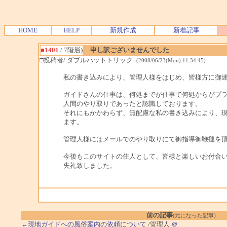
HOME
HELP
新規作成
新着記事
■1401
/ 7階層)
申し訳ございませんでした
□投稿者/ ダブルハットトリック
-(2008/06/23(Mon) 11:34:45)
私の書き込みにより、管理人様をはじめ、皆様方に御
ガイドさんの仕事は、何処までが仕事で何処からがプ
人間のやり取りであったと認識しております。
それにもかかわらず、無配慮な私の書き込みにより、
ます。
管理人様にはメールでのやり取りにて御指導御鞭撻を
今後もこのサイトの住人として、皆様と楽しいお付合
失礼致しました。
前の記事
(元になった記事)
←現地ガイドへの風俗案内の依頼について
/管理人
＠