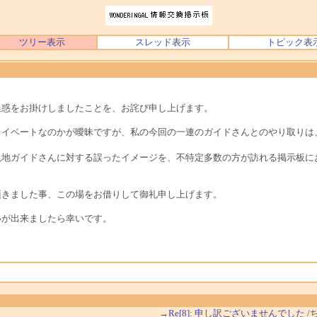
ツリー表示
スレッド表示
トピック表
迷惑をお掛けしましたことを、お詫び申し上げます。
ライベートなのかが曖昧ですが、私の今回の一連のガイドさんとのやり取りは
現地ガイドさんに対する誤ったイメージを、不特定多数の方が訪れる掲示板に
頂きました事、この場をお借りして御礼申し上げます。
いが出来ましたら幸いです。
→Re[8]: 申し訳ございませんでした
/