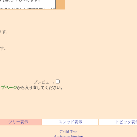
ます。
でです。
プレビュー/
ップページ
から入り直してください。
ツリー表示
スレッド表示
トピック表
-
Child Tree
-
-
Antispam Version
-