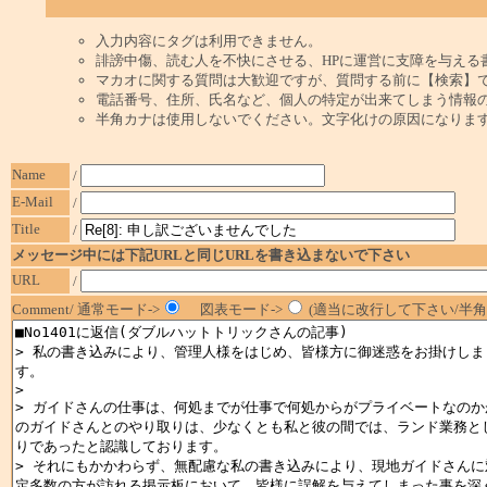
入力内容にタグは利用できません。
誹謗中傷、読む人を不快にさせる、HPに運営に支障を与える
マカオに関する質問は大歓迎ですが、質問する前に【検索】
電話番号、住所、氏名など、個人の特定が出来てしまう情報
半角カナは使用しないでください。文字化けの原因になりま
Name
/
E-Mail
/
Title
/
メッセージ中には下記URLと同じURLを書き込まないで下さい
URL
/
Comment/ 通常モード->
図表モード->
(適当に改行して下さい/半角1