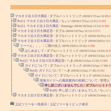
マカオ２泊３日大満足
/ ダブルハットトリック
(08/06/17(Tue) 16:09)
#
├
Re[1]: マカオ２泊３日大満足
/ ちぃい
(08/06/17(Tue) 22:01)
#1363
├
Re[1]: マカオ２泊３日大満足
/ flamingo
(08/06/18(Wed) 13:14)
#1368
├
マカオ２泊３日大満足②
/ ダブル
(08/06/19(Thu) 10:11)
#1372
├
マカオ２泊３日大満足③
/ ダブルハットトリック
(08/06/19(Thu) 15
├
マカオ２泊３日大満足④
/ ダブルハットトリック
(08/06/20(Fri) 13:
│└
うーーん。。。
/ 二階の住人
(08/06/20(Fri) 20:46)
#1380
│ └
はじめまして
/ ダブルハットトリック
(08/06/21(Sat) 10:04)
#13
├
マカオ２泊３日大満足⑤
/ ダブルハットトリック
(08/06/21(Sat) 12:
│└
Re[2]: マカオ２泊３日大満足⑤
/ へき
(08/06/21(Sat) 13:50)
#1389
│ └
ガイドについて
/ ダブルハットトリック
(08/06/21(Sat) 17:08)
#
│ └
Re[4]: ガイドについて
/ へき
(08/06/21(Sat) 17:46)
#1392
│ └
ガイドについて
/ ダブルハットトリック
(08/06/21(Sat)
│ └
現地ガイドへの風俗案内の依頼について
/ 管理人
│ └
申し訳ございませんでした
/ ダブルハットト
│ └
Re[8]: 申し訳ございませんでした
/ ちぃい
└
マカオ２泊３日大満足⑥
/ ダブルハットトリック
(08/06/25(Wed) 12
上記ツリーを一括表示
/
上記ツリーをトピック表示