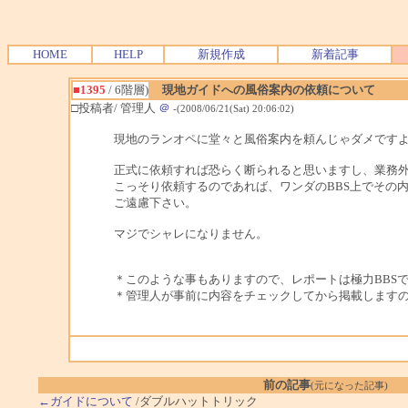
HOME
HELP
新規作成
新着記事
■1395
/ 6階層)
現地ガイドへの風俗案内の依頼について
□投稿者/ 管理人
＠
-(2008/06/21(Sat) 20:06:02)
現地のランオペに堂々と風俗案内を頼んじゃダメです
正式に依頼すれば恐らく断られると思いますし、業務
こっそり依頼するのであれば、ワンダのBBS上でその
ご遠慮下さい。
マジでシャレになりません。
＊このような事もありますので、レポートは極力BBS
＊管理人が事前に内容をチェックしてから掲載します
前の記事
(元になった記事)
←ガイドについて
/ダブルハットトリック