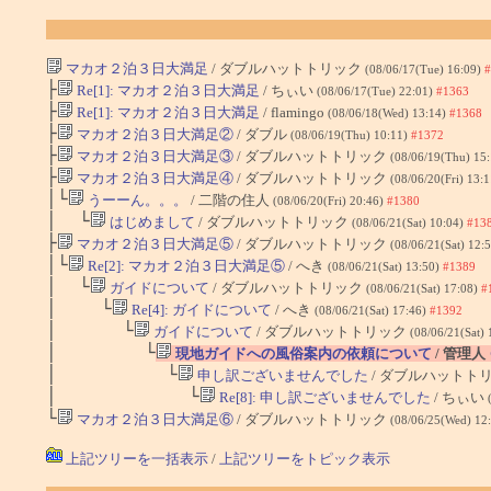
マカオ２泊３日大満足
/ ダブルハットトリック
(08/06/17(Tue) 16:09)
#
├
Re[1]: マカオ２泊３日大満足
/ ちぃい
(08/06/17(Tue) 22:01)
#1363
├
Re[1]: マカオ２泊３日大満足
/ flamingo
(08/06/18(Wed) 13:14)
#1368
├
マカオ２泊３日大満足②
/ ダブル
(08/06/19(Thu) 10:11)
#1372
├
マカオ２泊３日大満足③
/ ダブルハットトリック
(08/06/19(Thu) 15
├
マカオ２泊３日大満足④
/ ダブルハットトリック
(08/06/20(Fri) 13:
│└
うーーん。。。
/ 二階の住人
(08/06/20(Fri) 20:46)
#1380
│ └
はじめまして
/ ダブルハットトリック
(08/06/21(Sat) 10:04)
#13
├
マカオ２泊３日大満足⑤
/ ダブルハットトリック
(08/06/21(Sat) 12:
│└
Re[2]: マカオ２泊３日大満足⑤
/ へき
(08/06/21(Sat) 13:50)
#1389
│ └
ガイドについて
/ ダブルハットトリック
(08/06/21(Sat) 17:08)
#
│ └
Re[4]: ガイドについて
/ へき
(08/06/21(Sat) 17:46)
#1392
│ └
ガイドについて
/ ダブルハットトリック
(08/06/21(Sat)
│ └
現地ガイドへの風俗案内の依頼について
/ 管理人
│ └
申し訳ございませんでした
/ ダブルハットト
│ └
Re[8]: 申し訳ございませんでした
/ ちぃい
└
マカオ２泊３日大満足⑥
/ ダブルハットトリック
(08/06/25(Wed) 12
上記ツリーを一括表示
/
上記ツリーをトピック表示