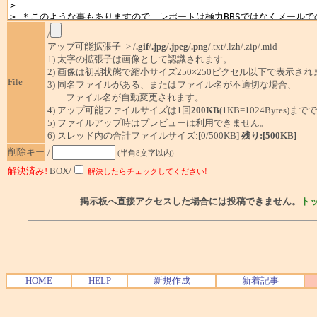
/
アップ可能拡張子=> /
.gif
/
.jpg
/
.jpeg
/
.png
/.txt/.lzh/.zip/.mid
1) 太字の拡張子は画像として認識されます。
2) 画像は初期状態で縮小サイズ250×250ピクセル以下で表示され
File
3) 同名ファイルがある、またはファイル名が不適切な場合、
ファイル名が自動変更されます。
4) アップ可能ファイルサイズは1回
200KB
(1KB=1024Bytes)ま
5) ファイルアップ時はプレビューは利用できません。
6) スレッド内の合計ファイルサイズ:[0/500KB]
残り:[500KB]
削除キー
/
(半角8文字以内)
解決済み!
BOX/
解決したらチェックしてください!
掲示板へ直接アクセスした場合には投稿できません。
ト
HOME
HELP
新規作成
新着記事