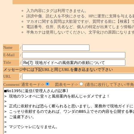
入力内容にタグは利用できません。
誹謗中傷、読む人を不快にさせる、HPに運営に支障を与える
マカオに関する質問は大歓迎ですが、質問する前に【検索】
電話番号、住所、氏名など、個人の特定が出来てしまう情報
半角カナは使用しないでください。文字化けの原因になりま
Name
/
E-Mail
/
Title
/
メッセージ中には下記URLと同じURLを書き込まないで下さい
URL
/
Comment/ 通常モード->
図表モード->
(適当に改行して下さい/半角1