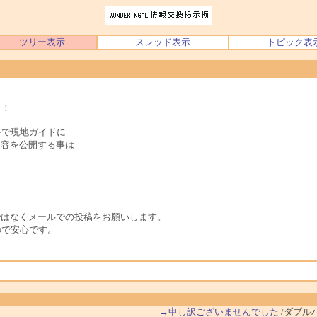
ツリー表示
スレッド表示
トピック表
よ！
外で現地ガイドに
内容を公開する事は
ではなくメールでの投稿をお願いします。
ので安心です。
→申し訳ございませんでした
/ダブル