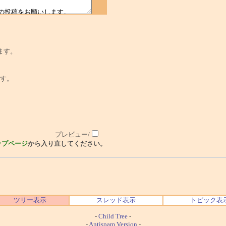
ます。
でです。
プレビュー/
ップページ
から入り直してください。
ツリー表示
スレッド表示
トピック表
-
Child Tree
-
-
Antispam Version
-