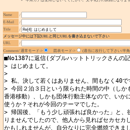
Name
/
E-Mail
/
Title
/
メッセージ中には下記URLと同じURLを書き込まないで下さい
URL
/
Comment/ 通常モード->
図表モード->
(適当に改行して下さい/半角1