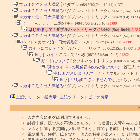
├
マカオ２泊３日大満足②
/ ダブル
(08/06/19(Thu) 10:11)
#1372
├
マカオ２泊３日大満足③
/ ダブルハットトリック
(08/06/19(Thu) 15:1
├
マカオ２泊３日大満足④
/ ダブルハットトリック
(08/06/20(Fri) 13:11
│└
うーーん。。。
/ 二階の住人
(08/06/20(Fri) 20:46)
#1380
│ └
はじめまして
/ ダブルハットトリック
(08/06/21(Sat) 10:04)
#138
├
マカオ２泊３日大満足⑤
/ ダブルハットトリック
(08/06/21(Sat) 12:58
│└
Re[2]: マカオ２泊３日大満足⑤
/ へき
(08/06/21(Sat) 13:50)
#1389
│ └
ガイドについて
/ ダブルハットトリック
(08/06/21(Sat) 17:08)
#13
│ └
Re[4]: ガイドについて
/ へき
(08/06/21(Sat) 17:46)
#1392
│ └
ガイドについて
/ ダブルハットトリック
(08/06/21(Sat) 1
│ └
現地ガイドへの風俗案内の依頼について
/ 管理人
│ └
申し訳ございませんでした
/ ダブルハットトリ
│ └
Re[8]: 申し訳ございませんでした
/ ちぃい
(0
└
マカオ２泊３日大満足⑥
/ ダブルハットトリック
(08/06/25(Wed) 12:2
上記ツリーを一括表示
/
上記ツリーをトピック表示
入力内容にタグは利用できません。
誹謗中傷、読む人を不快にさせる、HPに運営に支障を与える
マカオに関する質問は大歓迎ですが、質問する前に【検索】
電話番号、住所、氏名など、個人の特定が出来てしまう情報
半角カナは使用しないでください。文字化けの原因になりま