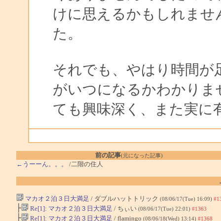
けに思えるかもしれませ
た。
それでも、やはり時間が
がいつになるかわかりま
ても興味深く、また実に
前の記事
(元になった記事)
←うーーん。。。
/二階の住人
マカオ２泊３日大満足
/ ダブルハットトリック
(08/06/17(Tue) 16:09)
#1
├
Re[1]: マカオ２泊３日大満足
/ ちぃい
(08/06/17(Tue) 22:01)
#1363
├
Re[1]: マカオ２泊３日大満足
/ flamingo
(08/06/18(Wed) 13:14)
#1368