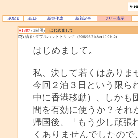
HOME
HELP
新規作成
新着記事
ツリー表示
■1387
/ 3階層)
はじめまして
□投稿者/ ダブルハットトリック
-(2008/06/21(Sat) 10:04:12)
はじめまして。
私、決して若くはありませ
今回２泊３日という限ら
中に香港移動）、しかも
間を有効に使うか？それ
帰国後、「もう少し頑張
くありませんでしたので