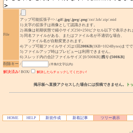
/
アップ可能拡張子=> /
.gif
/
.jpg
/
.jpeg
/
.png
/.txt/.lzh/.zip/.mid
1) 太字の拡張子は画像として認識されます。
2) 画像は初期状態で縮小サイズ250×250ピクセル以下で表示され
File
3) 同名ファイルがある、またはファイル名が不適切な場合、
ファイル名が自動変更されます。
4) アップ可能ファイルサイズは1回
200KB
(1KB=1024Bytes)ま
5) ファイルアップ時はプレビューは利用できません。
6) スレッド内の合計ファイルサイズ:[0/500KB]
残り:[500KB]
削除キー
/
(半角8文字以内)
解決済み!
BOX/
解決したらチェックしてください!
掲示板へ直接アクセスした場合には投稿できません。
ト
HOME
HELP
新規作成
新着記事
ツリー表示
-
A