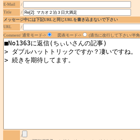
E-Mail
/
Title
/
メッセージ中には下記URLと同じURLを書き込まないで下さい
URL
/
Comment/ 通常モード->
図表モード->
(適当に改行して下さい/半角1
/