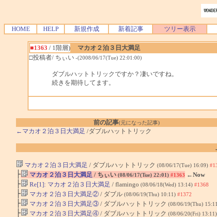
HOME
HELP
新規作成
新着記事
ツリー表示
■1363
/ 1階層)
マカオ２泊３日大満足
□投稿者/ ちぃい
-(2008/06/17(Tue) 22:01:00)
ダブルハットトリックですか？凄いですね。
続きを期待してます。
前の記事
(元になった記事)
←マカオ２泊３日大満足
/ダブルハットトリック
マカオ２泊３日大満足
/ ダブルハットトリック
(08/06/17(Tue) 16:09)
#1
├
マカオ２泊３日大満足
/ ちぃい
←Now
(08/06/17(Tue) 22:01)
#1363
├
Re[1]: マカオ２泊３日大満足
/ flamingo
(08/06/18(Wed) 13:14)
#1368
├
マカオ２泊３日大満足②
/ ダブル
(08/06/19(Thu) 10:11)
#1372
├
マカオ２泊３日大満足③
/ ダブルハットトリック
(08/06/19(Thu) 15:1
├
マカオ２泊３日大満足④
/ ダブルハットトリック
(08/06/20(Fri) 13:11