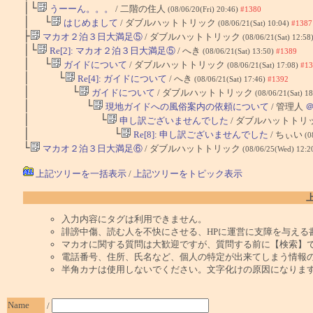
│└
うーーん。。。
/ 二階の住人
(08/06/20(Fri) 20:46)
#1380
│ └
はじめまして
/ ダブルハットトリック
(08/06/21(Sat) 10:04)
#1387
├
マカオ２泊３日大満足⑤
/ ダブルハットトリック
(08/06/21(Sat) 12:58
│└
Re[2]: マカオ２泊３日大満足⑤
/ へき
(08/06/21(Sat) 13:50)
#1389
│ └
ガイドについて
/ ダブルハットトリック
(08/06/21(Sat) 17:08)
#13
│ └
Re[4]: ガイドについて
/ へき
(08/06/21(Sat) 17:46)
#1392
│ └
ガイドについて
/ ダブルハットトリック
(08/06/21(Sat) 1
│ └
現地ガイドへの風俗案内の依頼について
/ 管理人
│ └
申し訳ございませんでした
/ ダブルハットトリ
│ └
Re[8]: 申し訳ございませんでした
/ ちぃい
(0
└
マカオ２泊３日大満足⑥
/ ダブルハットトリック
(08/06/25(Wed) 12:2
上記ツリーを一括表示
/
上記ツリーをトピック表示
入力内容にタグは利用できません。
誹謗中傷、読む人を不快にさせる、HPに運営に支障を与える
マカオに関する質問は大歓迎ですが、質問する前に【検索】
電話番号、住所、氏名など、個人の特定が出来てしまう情報
半角カナは使用しないでください。文字化けの原因になりま
Name
/