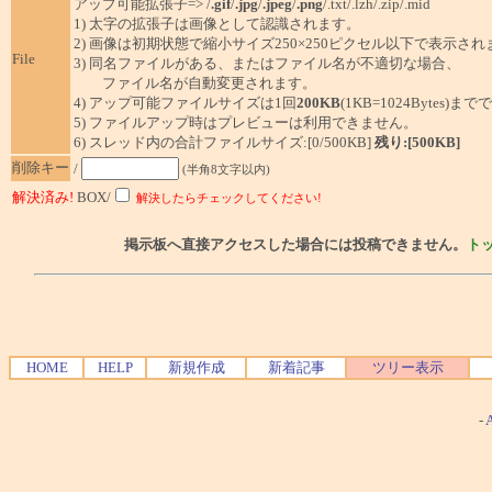
アップ可能拡張子=> /
.gif
/
.jpg
/
.jpeg
/
.png
/.txt/.lzh/.zip/.mid
1) 太字の拡張子は画像として認識されます。
2) 画像は初期状態で縮小サイズ250×250ピクセル以下で表示され
File
3) 同名ファイルがある、またはファイル名が不適切な場合、
ファイル名が自動変更されます。
4) アップ可能ファイルサイズは1回
200KB
(1KB=1024Bytes)ま
5) ファイルアップ時はプレビューは利用できません。
6) スレッド内の合計ファイルサイズ:[0/500KB]
残り:[500KB]
削除キー
/
(半角8文字以内)
解決済み!
BOX/
解決したらチェックしてください!
掲示板へ直接アクセスした場合には投稿できません。
ト
HOME
HELP
新規作成
新着記事
ツリー表示
-
A