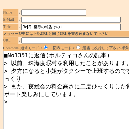
Name
/
E-Mail
/
Title
/
メッセージ中には下記URLと同じURLを書き込まないで下さい
URL
/
Comment/ 通常モード->
図表モード->
(適当に改行して下さい/半角1