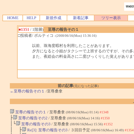
HOME
HELP
新規作成
新着記事
ツリー表示
■1351
/ 1階層)
至尊の報告その１
□投稿者/ ポルティコ
-(2008/06/16(Mon) 15:36:16)
以前、珠海度暇村を利用したことがあります。
夕方になると小姐がタクシーで上班するのですが、その多
また、夜総会の料金高さに二度びっくりした覚えがありま
前の記事
(元になった記事)
←至尊の報告その１
/至尊桑拿
至尊の報告その１
/ 至尊桑拿
(08/06/16(Mon) 01:14)
#1348
├
至尊の報告その2
/ 至尊桑拿
(08/06/16(Mon) 14:16)
#1350
│└
至尊の報告その3
/ 至尊桑拿
(08/06/16(Mon) 15:56)
#1352
│ ├
Re[3]: 至尊の報告その3
/ ３回目予定
(08/06/16(Mon) 16:49)
#1354