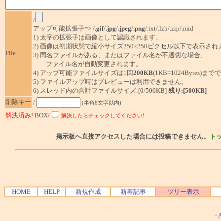
/
アップ可能拡張子=> /
.gif
/
.jpg
/
.jpeg
/
.png
/.txt/.lzh/.zip/.mid
1) 太字の拡張子は画像として認識されます。
2) 画像は初期状態で縮小サイズ250×250ピクセル以下で表示され
File
3) 同名ファイルがある、またはファイル名が不適切な場合、
ファイル名が自動変更されます。
4) アップ可能ファイルサイズは1回
200KB
(1KB=1024Bytes)ま
5) ファイルアップ時はプレビューは利用できません。
6) スレッド内の合計ファイルサイズ:[0/500KB]
残り:[500KB]
削除キー
/
(半角8文字以内)
解決済み!
BOX/
解決したらチェックしてください!
掲示板へ直接アクセスした場合には投稿できません。
ト
HOME
HELP
新規作成
新着記事
ツリー表示
-
A