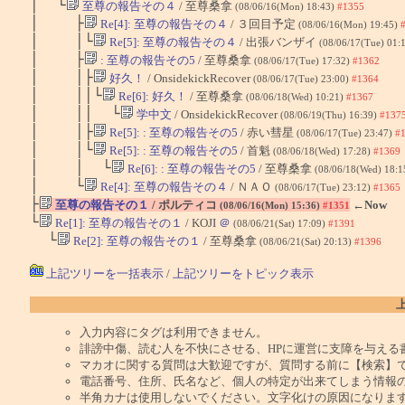
│ └
至尊の報告その４
/ 至尊桑拿
(08/06/16(Mon) 18:43)
#1355
│ ├
Re[4]: 至尊の報告その４
/ ３回目予定
(08/06/16(Mon) 19:45)
│ │└
Re[5]: 至尊の報告その４
/ 出張バンザイ
(08/06/17(Tue) 01:
│ ├
: 至尊の報告その5
/ 至尊桑拿
(08/06/17(Tue) 17:32)
#1362
│ │├
好久！
/ OnsidekickRecover
(08/06/17(Tue) 23:00)
#1364
│ ││└
Re[6]: 好久！
/ 至尊桑拿
(08/06/18(Wed) 10:21)
#1367
│ ││ └
学中文
/ OnsidekickRecover
(08/06/19(Thu) 16:39)
#137
│ │├
Re[5]: : 至尊の報告その5
/ 赤い彗星
(08/06/17(Tue) 23:47)
#
│ │└
Re[5]: : 至尊の報告その5
/ 首魁
(08/06/18(Wed) 17:28)
#1369
│ │ └
Re[6]: : 至尊の報告その5
/ 至尊桑拿
(08/06/18(Wed) 18:1
│ └
Re[4]: 至尊の報告その４
/ ＮＡＯ
(08/06/17(Tue) 23:12)
#1365
├
至尊の報告その１
/ ポルティコ
←Now
(08/06/16(Mon) 15:36)
#1351
└
Re[1]: 至尊の報告その１
/ KOJI
＠
(08/06/21(Sat) 17:09)
#1391
└
Re[2]: 至尊の報告その１
/ 至尊桑拿
(08/06/21(Sat) 20:13)
#1396
上記ツリーを一括表示
/
上記ツリーをトピック表示
入力内容にタグは利用できません。
誹謗中傷、読む人を不快にさせる、HPに運営に支障を与える
マカオに関する質問は大歓迎ですが、質問する前に【検索】
電話番号、住所、氏名など、個人の特定が出来てしまう情報
半角カナは使用しないでください。文字化けの原因になりま