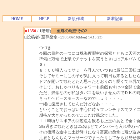
HOME
HELP
新規作成
新着記事
■1350
/ 1階層)
至尊の報告その2
□投稿者/ 至尊桑拿
-(2008/06/16(Mon) 14:16:23)
つづき
今回の目的の一つには珠海度暇村の探索とともに天河
準備は万端で上環でチケットを買うときにはアルバム
＄）
８：００頃入ってサミーを呼んでいつもは最低三回転
そしてサミーにこの子が気に入って明日も来るとしたら
ドアが開いて観たとたん思ったとおりの可愛くて巨乳
そして、おしゃべりもシャワーも前戯もすけべ全開で
ただ、残念なのが私はタバコを吸いませんのでＤＫの
きっとヘビースモーカーなのでしょう・・・。
一緒に歯磨きしてたんだけどなあ・・・。
ということでおっぱい中心に時々フレンチキスでフィ
期待が大きかったのでここだけ残念でした。
１１時頃リスボアの回遊魚を観るも上玉のあとで全く食
5時過ぎに観たときは25名ほどでメンバーも入れ替わ
その後帰る途中に土砂降りになり富豪の桑拿に飛び込
足底とちんちんマッサージでまったりしてから顔見せ