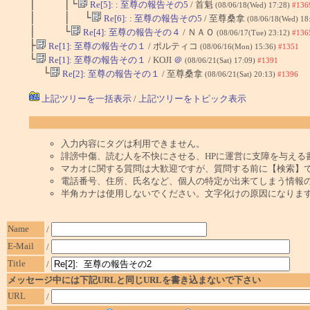
│ │└
Re[5]: : 至尊の報告その5
/ 首魁
(08/06/18(Wed) 17:28)
#136
│ │ └
Re[6]: : 至尊の報告その5
/ 至尊桑拿
(08/06/18(Wed) 18
│ └
Re[4]: 至尊の報告その４
/ ＮＡＯ
(08/06/17(Tue) 23:12)
#136
├
Re[1]: 至尊の報告その１
/ ポルティコ
(08/06/16(Mon) 15:36)
#1351
└
Re[1]: 至尊の報告その１
/ KOJI
＠
(08/06/21(Sat) 17:09)
#1391
└
Re[2]: 至尊の報告その１
/ 至尊桑拿
(08/06/21(Sat) 20:13)
#1396
上記ツリーを一括表示
/
上記ツリーをトピック表示
入力内容にタグは利用できません。
誹謗中傷、読む人を不快にさせる、HPに運営に支障を与える
マカオに関する質問は大歓迎ですが、質問する前に【検索】
電話番号、住所、氏名など、個人の特定が出来てしまう情報
半角カナは使用しないでください。文字化けの原因になりま
Name
/
E-Mail
/
Title
/
メッセージ中には下記URLと同じURLを書き込まないで下さい
URL
/