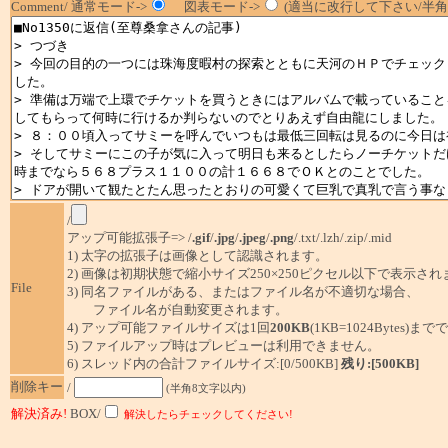
Comment/ 通常モード->
図表モード->
(適当に改行して下さい/半角1
/
アップ可能拡張子=> /
.gif
/
.jpg
/
.jpeg
/
.png
/.txt/.lzh/.zip/.mid
1) 太字の拡張子は画像として認識されます。
2) 画像は初期状態で縮小サイズ250×250ピクセル以下で表示され
File
3) 同名ファイルがある、またはファイル名が不適切な場合、
ファイル名が自動変更されます。
4) アップ可能ファイルサイズは1回
200KB
(1KB=1024Bytes)ま
5) ファイルアップ時はプレビューは利用できません。
6) スレッド内の合計ファイルサイズ:[0/500KB]
残り:[500KB]
削除キー
/
(半角8文字以内)
解決済み!
BOX/
解決したらチェックしてください!