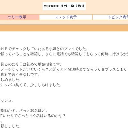
ツリー表示
スレッド表示
トピック表
のＨＰでチェックしていたある小姐とのプレイでした。
で載っていることを確認し、さらに電話でも確認してもらって何時に行けるか
は見るのに今日は初めて単独指名です。
ノーチケットだけどいくら？と聞くとＰＭ10時までなら５６８プラス１１０
で真乳で言う事なしです。
楽しめました。
時にタバコ臭くて、少ししらけました。
ニッシュ。
指動かず。ざっと30名ほど。
っていたりでざっと４０名はいるのかな？
み。
依頼しました。