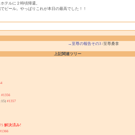
とホテルに２時頃帰還。
鶏でビール。やっぱりこれが本日の最高でした！！
→至尊の報告その3
/至尊桑拿
上記関連ツリー
54
)
#1356
1:15)
#1357
解決済み!
75
#1366