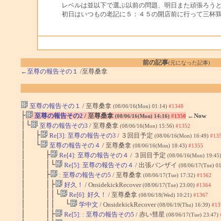
レベルは並以下で選ぶ以前の問題、明日また頑張ろう
初日はいつもの老記に５：４５の開店前に行って三杯
前の記事
(元になった記事)
←至尊の報告その１
/至尊桑拿
至尊の報告その１
/ 至尊桑拿
(08/06/16(Mon) 01:14)
#1348
├
至尊の報告その2
/ 至尊桑拿
←Now
(08/06/16(Mon) 14:16)
#1350
│└
至尊の報告その3
/ 至尊桑拿
(08/06/16(Mon) 15:56)
#1352
│ ├
Re[3]: 至尊の報告その3
/ ３回目予定
(08/06/16(Mon) 16:49)
#13
│ └
至尊の報告その４
/ 至尊桑拿
(08/06/16(Mon) 18:43)
#1355
│ ├
Re[4]: 至尊の報告その４
/ ３回目予定
(08/06/16(Mon) 19:45
│ │└
Re[5]: 至尊の報告その４
/ 出張バンザイ
(08/06/17(Tue) 0
│ ├
: 至尊の報告その5
/ 至尊桑拿
(08/06/17(Tue) 17:32)
#1362
│ │├
好久！
/ OnsidekickRecover
(08/06/17(Tue) 23:00)
#1364
│ ││└
Re[6]: 好久！
/ 至尊桑拿
(08/06/18(Wed) 10:21)
#1367
│ ││ └
学中文
/ OnsidekickRecover
(08/06/19(Thu) 16:39)
#13
│ │├
Re[5]: : 至尊の報告その5
/ 赤い彗星
(08/06/17(Tue) 23:47)